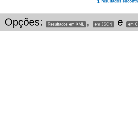
1
resultados encontr
Opções:
,
e
Resultados em XML
em JSON
em 