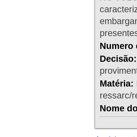
caracteri
embargant
presente
Numero 
Decisão:
proviment
Matéria:
ressarc/re
Nome do 