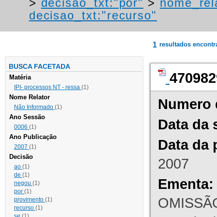
>
decisao_txt:"por"
>
nome_rel
decisao_txt:"recurso"
1
resultados encont
BUSCA FACETADA
470982
Matéria
IPI- processos NT - ressa
(1)
Nome Relator
Numero 
Não Informado
(1)
Ano Sessão
Data da 
0006
(1)
Ano Publicação
Data da 
2007
(1)
Decisão
2007
ao
(1)
de
(1)
Ementa:
negou
(1)
por
(1)
OMISSÃO
provimento
(1)
recurso
(1)
se
(1)