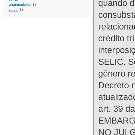
quando d
unanimidade
(1)
votos
(1)
consubst
relaciona
crédito tr
interpos
SELIC. S
gênero re
Decreto n
atualizad
art. 39 d
EMBARG
NO JULG