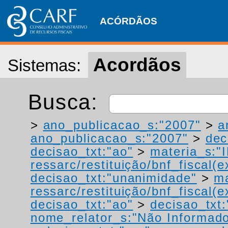
ACÓRDÃOS
Acordãos
Sistemas:
Busca:
>
ano_publicacao_s:"2007"
>
a
ano_publicacao_s:"2007"
>
dec
decisao_txt:"ao"
>
materia_s:"
ressarc/restituição/bnf_fiscal(ex
decisao_txt:"unanimidade"
>
ma
ressarc/restituição/bnf_fiscal(ex
decisao_txt:"ao"
>
decisao_txt
nome_relator_s:"Não Informad