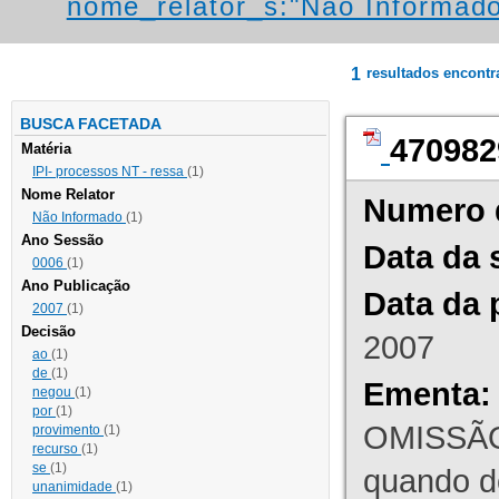
nome_relator_s:"Não Informad
1
resultados encont
BUSCA FACETADA
470982
Matéria
IPI- processos NT - ressa
(1)
Nome Relator
Numero 
Não Informado
(1)
Ano Sessão
Data da 
0006
(1)
Ano Publicação
Data da 
2007
(1)
Decisão
2007
ao
(1)
de
(1)
Ementa:
negou
(1)
por
(1)
OMISSÃO
provimento
(1)
recurso
(1)
se
(1)
quando d
unanimidade
(1)