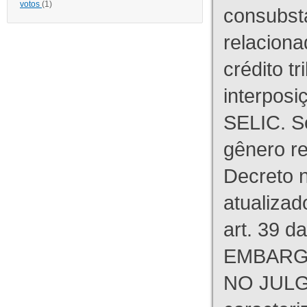
votos
(1)
consubst
relaciona
crédito tr
interpos
SELIC. S
gênero re
Decreto n
atualizad
art. 39 d
EMBARG
NO JULG