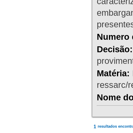
caracteri
embargant
presente
Numero 
Decisão:
proviment
Matéria:
ressarc/re
Nome do 
1
resultados encontr