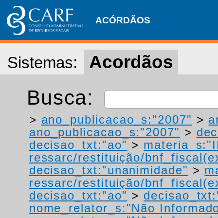
ACÓRDÃOS
Acordãos
Sistemas:
Busca:
>
ano_publicacao_s:"2007"
>
a
ano_publicacao_s:"2007"
>
dec
decisao_txt:"ao"
>
materia_s:"
ressarc/restituição/bnf_fiscal(ex
decisao_txt:"unanimidade"
>
ma
ressarc/restituição/bnf_fiscal(ex
decisao_txt:"ao"
>
decisao_txt
nome_relator_s:"Não Informad