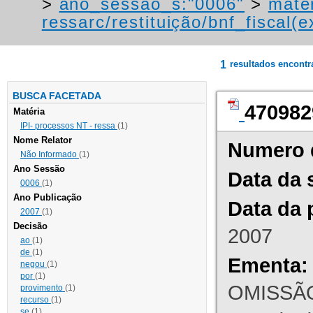
>
ano_sessao_s:"0006"
>
mater
ressarc/restituição/bnf_fiscal(ex
1
resultados encont
BUSCA FACETADA
470982
Matéria
IPI- processos NT - ressa
(1)
Nome Relator
Numero 
Não Informado
(1)
Ano Sessão
Data da 
0006
(1)
Ano Publicação
Data da 
2007
(1)
Decisão
2007
ao
(1)
de
(1)
Ementa:
negou
(1)
por
(1)
OMISSÃO
provimento
(1)
recurso
(1)
se
(1)