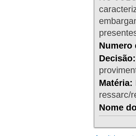
caracteri
embargant
presente
Numero 
Decisão:
proviment
Matéria:
ressarc/re
Nome do 