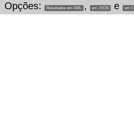
Opções:
,
e
Resultados em XML
em JSON
em 