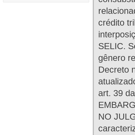
relaciona
crédito tr
interpos
SELIC. S
gênero re
Decreto n
atualizad
art. 39 d
EMBARG
NO JULG
caracteri