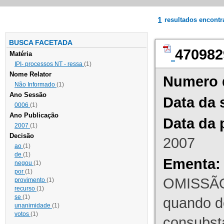
1
resultados encont
BUSCA FACETADA
470982
Matéria
IPI- processos NT - ressa
(1)
Nome Relator
Numero 
Não Informado
(1)
Ano Sessão
Data da 
0006
(1)
Ano Publicação
Data da 
2007
(1)
Decisão
2007
ao
(1)
de
(1)
Ementa:
negou
(1)
por
(1)
OMISSÃO
provimento
(1)
recurso
(1)
se
(1)
quando d
unanimidade
(1)
votos
(1)
consubst