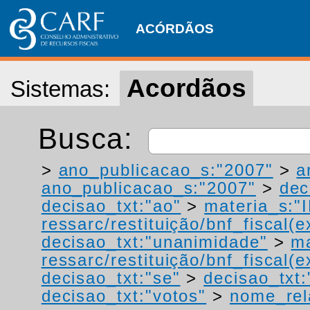
ACÓRDÃOS
Acordãos
Sistemas:
Busca:
>
ano_publicacao_s:"2007"
>
a
ano_publicacao_s:"2007"
>
dec
decisao_txt:"ao"
>
materia_s:"
ressarc/restituição/bnf_fiscal(ex
decisao_txt:"unanimidade"
>
ma
ressarc/restituição/bnf_fiscal(ex
decisao_txt:"se"
>
decisao_txt
decisao_txt:"votos"
>
nome_rel