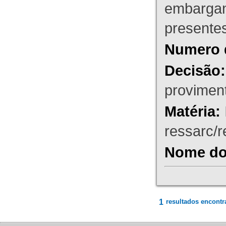
embargant
presente
Numero 
Decisão:
proviment
Matéria:
ressarc/re
Nome do 
1
resultados encontr