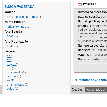
4709829
#
BUSCA FACETADA
Matéria
Numero do processo
Data da sessão:
Sun 
IPI- processos NT - ressa
(1)
Data da publicação:
T
Nome Relator
Ementa:
EMBARGOS DE
Não Informado
(1)
pedido relacionado co
Ano Sessão
uma espécie do gênero
0006
(1)
9.250/95. Recurso p
se justifica a interp
Ano Publicação
Numero da decisão:
2
2007
(1)
Decisão:
Por unanimid
Decisão
Matéria:
IPI- processos
ao
(1)
Nome do relator:
Não 
de
(1)
negou
(1)
por
(1)
provimento
(1)
recurso
(1)
1
resultados encontr
se
(1)
unanimidade
(1)
votos
(1)
Opções:
Resultados e