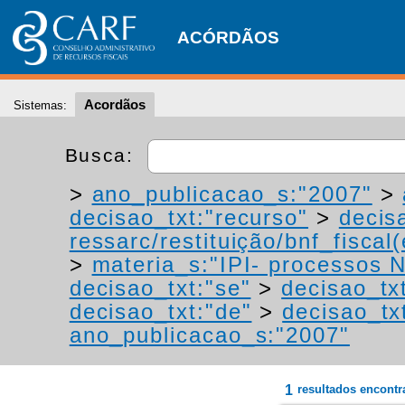
ACÓRDÃOS
Acordãos
Sistemas:
Busca:
>
ano_publicacao_s:"2007"
>
decisao_txt:"recurso"
>
decis
ressarc/restituição/bnf_fiscal(
>
materia_s:"IPI- processos NT
decisao_txt:"se"
>
decisao_tx
decisao_txt:"de"
>
decisao_tx
ano_publicacao_s:"2007"
1
resultados encont