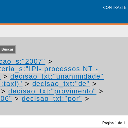
CONTRASTE
cao_s:"2007"
>
eria_s:"IPI- processos NT -
"
>
decisao_txt:"unanimidade"
:taxi)"
>
decisao_txt:"de"
>
>
decisao_txt:"provimento"
>
006"
>
decisao_txt:"por"
>
Página
1
de
1