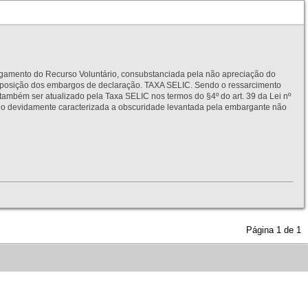
to do Recurso Voluntário, consubstanciada pela não apreciação do
interposição dos embargos de declaração. TAXA SELIC. Sendo o ressarcimento
também ser atualizado pela Taxa SELIC nos termos do §4º do art. 39 da Lei nº
idamente caracterizada a obscuridade levantada pela embargante não
Página
1
de
1