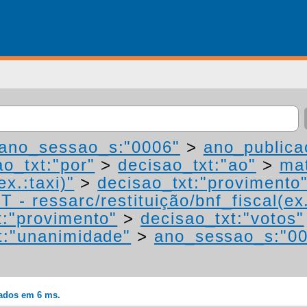
ano_sessao_s:"0006"
>
ano_publica
ao_txt:"por"
>
decisao_txt:"ao"
>
mat
ex.:taxi)"
>
decisao_txt:"provimento
 - ressarc/restituição/bnf_fiscal(ex.
t:"provimento"
>
decisao_txt:"votos"
t:"unanimidade"
>
ano_sessao_s:"0
rados em 6 ms.