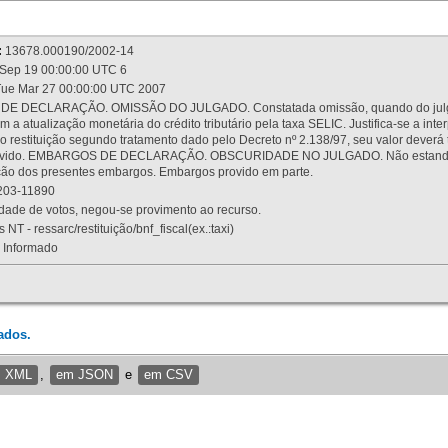
:
13678.000190/2002-14
Sep 19 00:00:00 UTC 6
ue Mar 27 00:00:00 UTC 2007
 DECLARAÇÃO. OMISSÃO DO JULGADO. Constatada omissão, quando do julgamen
m a atualização monetária do crédito tributário pela taxa SELIC. Justifica-se a 
 restituição segundo tratamento dado pelo Decreto nº 2.138/97, seu valor deverá 
rovido. EMBARGOS DE DECLARAÇÃO. OBSCURIDADE NO JULGADO. Não estando dev
osição dos presentes embargos. Embargos provido em parte.
03-11890
ade de votos, negou-se provimento ao recurso.
 NT - ressarc/restituição/bnf_fiscal(ex.:taxi)
Informado
ados.
m XML
,
em JSON
e
em CSV