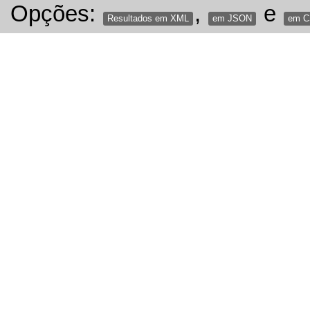
Opções:
,
e
Resultados em XML
em JSON
em 