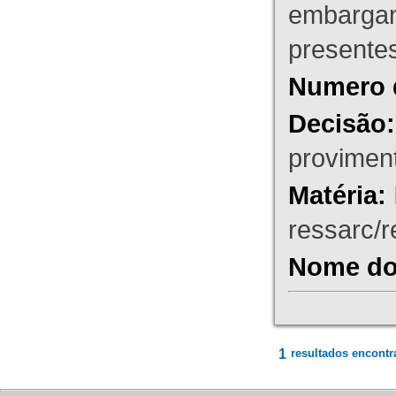
embargant
presente
Numero 
Decisão:
proviment
Matéria:
ressarc/re
Nome do 
1
resultados encontr