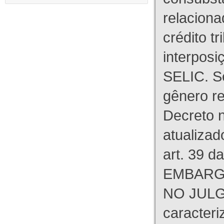
relaciona
crédito tr
interpos
SELIC. S
gênero re
Decreto n
atualizad
art. 39 d
EMBARG
NO JULG
caracteri