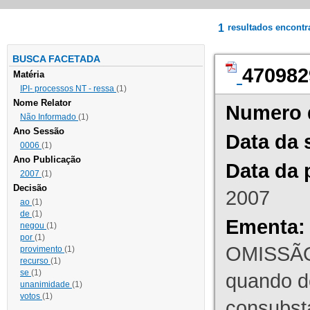
1
resultados encont
BUSCA FACETADA
470982
Matéria
IPI- processos NT - ressa
(1)
Nome Relator
Numero 
Não Informado
(1)
Ano Sessão
Data da 
0006
(1)
Ano Publicação
Data da 
2007
(1)
Decisão
2007
ao
(1)
de
(1)
Ementa:
negou
(1)
por
(1)
OMISSÃO
provimento
(1)
recurso
(1)
se
(1)
quando d
unanimidade
(1)
votos
(1)
consubst