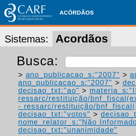
ACÓRDÃOS
Acordãos
Sistemas:
Busca:
>
ano_publicacao_s:"2007"
>
a
ano_publicacao_s:"2007"
>
dec
decisao_txt:"ao"
>
materia_s:"
ressarc/restituição/bnf_fiscal(ex
- ressarc/restituição/bnf_fiscal(
decisao_txt:"votos"
>
decisao_t
nome_relator_s:"Não Informad
decisao_txt:"unanimidade"