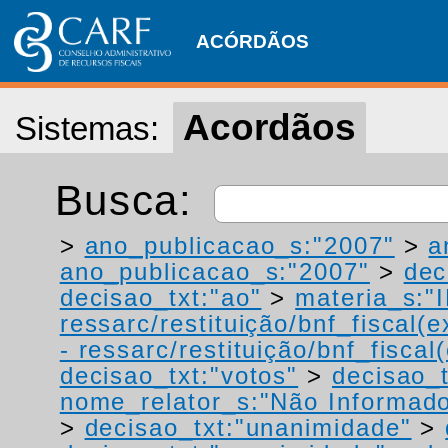
ACÓRDÃOS
Acordãos
Sistemas:
Busca:
>
ano_publicacao_s:"2007"
>
a
ano_publicacao_s:"2007"
>
dec
decisao_txt:"ao"
>
materia_s:"
ressarc/restituição/bnf_fiscal(ex
- ressarc/restituição/bnf_fiscal(
decisao_txt:"votos"
>
decisao_t
nome_relator_s:"Não Informad
>
decisao_txt:"unanimidade"
>