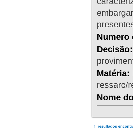
caracteri
embargant
presente
Numero 
Decisão:
proviment
Matéria:
ressarc/re
Nome do 
1
resultados encontr