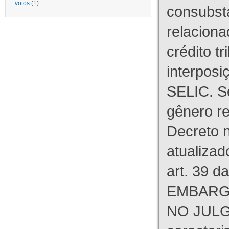
votos
(1)
consubst
relaciona
crédito tr
interpos
SELIC. S
gênero re
Decreto n
atualizad
art. 39 d
EMBARG
NO JULG