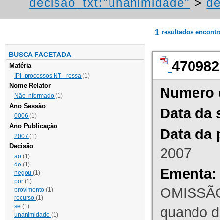
decisao_txt:"unanimidade"
>
de
1
resultados encont
BUSCA FACETADA
470982
Matéria
IPI- processos NT - ressa
(1)
Nome Relator
Numero 
Não Informado
(1)
Ano Sessão
Data da 
0006
(1)
Ano Publicação
Data da 
2007
(1)
Decisão
2007
ao
(1)
de
(1)
Ementa:
negou
(1)
por
(1)
OMISSÃO
provimento
(1)
recurso
(1)
se
(1)
quando d
unanimidade
(1)