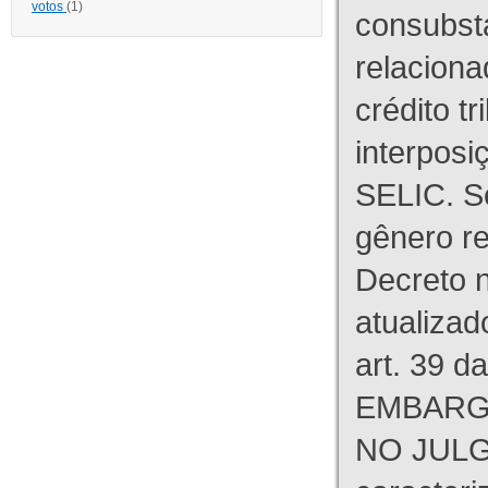
votos
(1)
consubst
relaciona
crédito tr
interpos
SELIC. S
gênero re
Decreto n
atualizad
art. 39 d
EMBARG
NO JULG