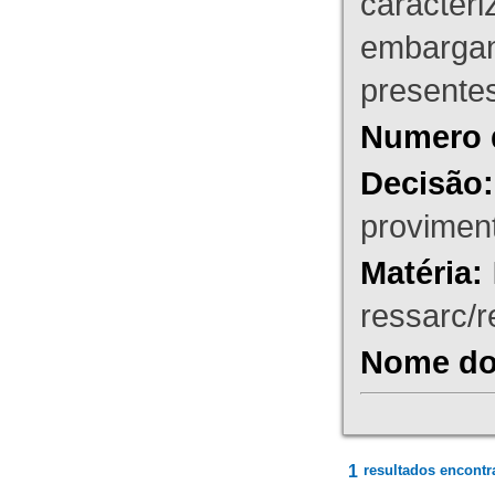
caracteri
embargant
presente
Numero 
Decisão:
proviment
Matéria:
ressarc/re
Nome do 
1
resultados encontr