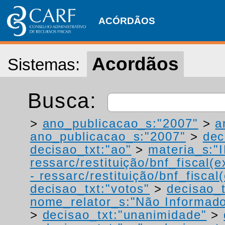
ACÓRDÃOS
Acordãos
Sistemas:
Busca:
>
ano_publicacao_s:"2007"
>
a
ano_publicacao_s:"2007"
>
dec
decisao_txt:"ao"
>
materia_s:"
ressarc/restituição/bnf_fiscal(ex
- ressarc/restituição/bnf_fiscal(
decisao_txt:"votos"
>
decisao_t
nome_relator_s:"Não Informad
>
decisao_txt:"unanimidade"
>