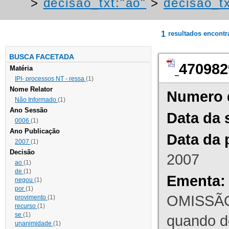
>
decisao_txt:"ao"
>
decisao_tx
1
resultados encont
BUSCA FACETADA
470982
Matéria
IPI- processos NT - ressa
(1)
Nome Relator
Numero 
Não Informado
(1)
Ano Sessão
Data da 
0006
(1)
Ano Publicação
Data da 
2007
(1)
Decisão
2007
ao
(1)
de
(1)
Ementa:
negou
(1)
por
(1)
OMISSÃO
provimento
(1)
recurso
(1)
se
(1)
quando d
unanimidade
(1)