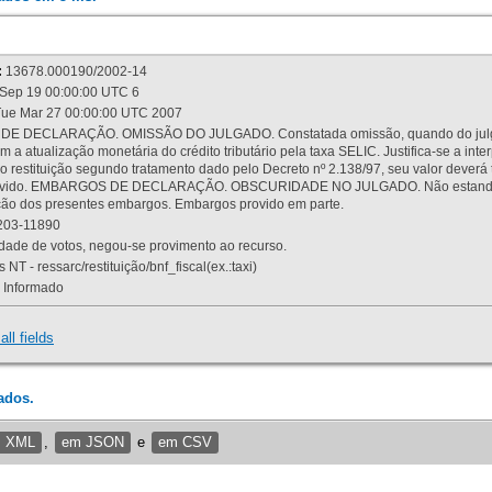
:
13678.000190/2002-14
Sep 19 00:00:00 UTC 6
ue Mar 27 00:00:00 UTC 2007
 DECLARAÇÃO. OMISSÃO DO JULGADO. Constatada omissão, quando do julgamen
m a atualização monetária do crédito tributário pela taxa SELIC. Justifica-se a 
 restituição segundo tratamento dado pelo Decreto nº 2.138/97, seu valor deverá 
rovido. EMBARGOS DE DECLARAÇÃO. OBSCURIDADE NO JULGADO. Não estando dev
osição dos presentes embargos. Embargos provido em parte.
03-11890
ade de votos, negou-se provimento ao recurso.
 NT - ressarc/restituição/bnf_fiscal(ex.:taxi)
Informado
all fields
ados.
m XML
,
em JSON
e
em CSV