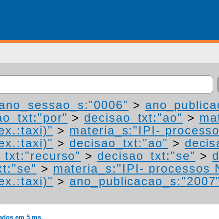
ano_sessao_s:"0006"
>
ano_publica
ao_txt:"por"
>
decisao_txt:"ao"
>
mat
ex.:taxi)"
>
materia_s:"IPI- process
ex.:taxi)"
>
decisao_txt:"ao"
>
decis
_txt:"recurso"
>
decisao_txt:"se"
>
d
t:"se"
>
materia_s:"IPI- processos 
ex.:taxi)"
>
ano_publicacao_s:"2007
rados em 5 ms.