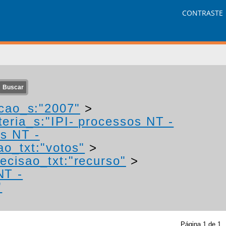
CONTRASTE
cao_s:"2007"
>
eria_s:"IPI- processos NT -
os NT -
ao_txt:"votos"
>
ecisao_txt:"recurso"
>
NT -
"
Página
1
de
1