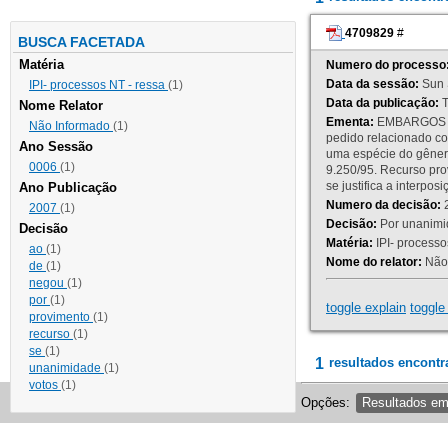
4709829
#
BUSCA FACETADA
Matéria
Numero do processo
Data da sessão:
Sun 
IPI- processos NT - ressa
(1)
Data da publicação:
T
Nome Relator
Ementa:
EMBARGOS DE
Não Informado
(1)
pedido relacionado co
Ano Sessão
uma espécie do gênero
0006
(1)
9.250/95. Recurso p
se justifica a interp
Ano Publicação
Numero da decisão:
2
2007
(1)
Decisão:
Por unanimid
Decisão
Matéria:
IPI- processos
ao
(1)
Nome do relator:
Não 
de
(1)
negou
(1)
por
(1)
toggle explain
toggle 
provimento
(1)
recurso
(1)
se
(1)
1
resultados encontr
unanimidade
(1)
votos
(1)
Opções:
Resultados e