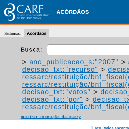
ACÓRDÃOS
Acordãos
Sistemas:
Busca:
>
ano_publicacao_s:"2007"
>
decisao_txt:"recurso"
>
decis
ressarc/restituição/bnf_fiscal(
ressarc/restituição/bnf_fiscal(
decisao_txt:"votos"
>
decisao
decisao_txt:"por"
>
decisao_tx
ressarc/restituição/bnf_fiscal(
mostrar execução da query
1
resultados encont