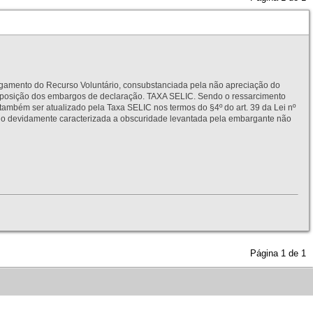
to do Recurso Voluntário, consubstanciada pela não apreciação do
interposição dos embargos de declaração. TAXA SELIC. Sendo o ressarcimento
também ser atualizado pela Taxa SELIC nos termos do §4º do art. 39 da Lei nº
idamente caracterizada a obscuridade levantada pela embargante não
Página
1
de
1