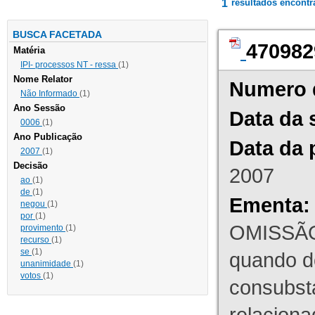
1
resultados encont
BUSCA FACETADA
470982
Matéria
IPI- processos NT - ressa
(1)
Nome Relator
Numero 
Não Informado
(1)
Ano Sessão
Data da 
0006
(1)
Ano Publicação
Data da 
2007
(1)
Decisão
2007
ao
(1)
de
(1)
Ementa:
negou
(1)
por
(1)
OMISSÃO
provimento
(1)
recurso
(1)
se
(1)
quando d
unanimidade
(1)
votos
(1)
consubst
relaciona