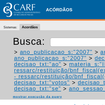
ACÓRDÃOS
Acordãos
Sistemas:
Busca:
>
ano_publicacao_s:"2007"
>
a
ano_publicacao_s:"2007"
>
dec
decisao_txt:"ao"
>
materia_s:"
ressarc/restituição/bnf_fiscal(ex
- ressarc/restituição/bnf_fiscal(
decisao_txt:"votos"
>
decisao_t
decisao_txt:"se"
>
ano_sessao_
mostrar execução da query