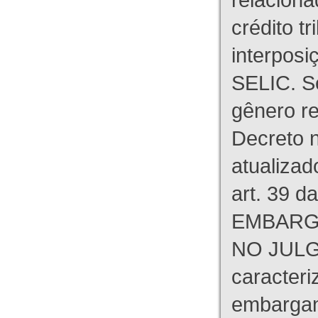
crédito tr
interpos
SELIC. S
gênero re
Decreto n
atualizad
art. 39 d
EMBARG
NO JULG
caracteri
embargant