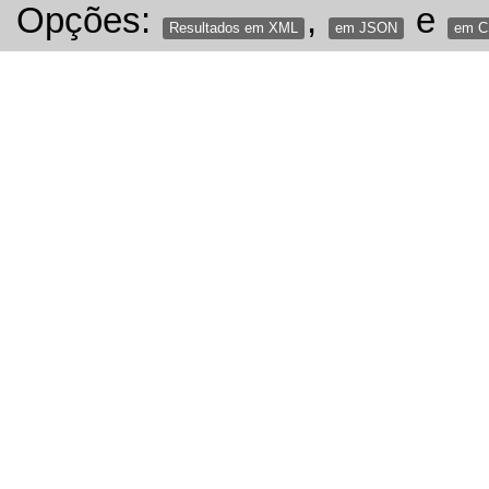
Opções:
,
e
Resultados em XML
em JSON
em 