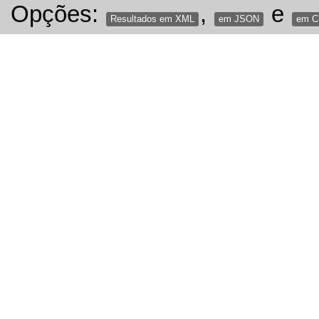
Opções:
,
e
Resultados em XML
em JSON
em 