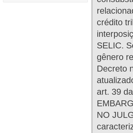
relaciona
crédito tr
interpos
SELIC. S
gênero re
Decreto n
atualizad
art. 39 d
EMBARG
NO JULG
caracteri