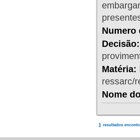
embargant
presente
Numero 
Decisão:
proviment
Matéria:
ressarc/re
Nome do 
1
resultados encontr