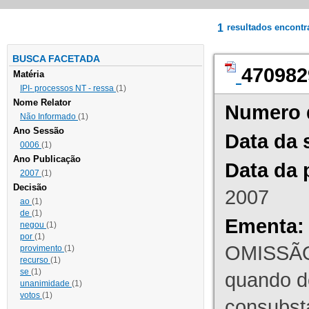
1
resultados encont
BUSCA FACETADA
470982
Matéria
IPI- processos NT - ressa
(1)
Nome Relator
Numero 
Não Informado
(1)
Ano Sessão
Data da 
0006
(1)
Ano Publicação
Data da 
2007
(1)
Decisão
2007
ao
(1)
de
(1)
Ementa:
negou
(1)
por
(1)
OMISSÃO
provimento
(1)
recurso
(1)
se
(1)
quando d
unanimidade
(1)
votos
(1)
consubst