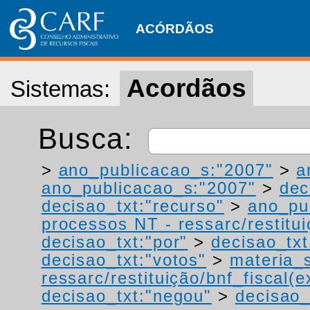
ACÓRDÃOS
Acordãos
Sistemas:
Busca:
>
ano_publicacao_s:"2007"
>
a
ano_publicacao_s:"2007"
>
dec
decisao_txt:"recurso"
>
ano_pu
processos NT - ressarc/restituiç
decisao_txt:"por"
>
decisao_txt
decisao_txt:"votos"
>
materia_s
ressarc/restituição/bnf_fiscal(ex
decisao_txt:"negou"
>
decisao_