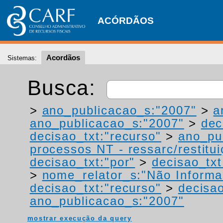
ACÓRDÃOS
Acordãos
Sistemas:
Busca:
>
ano_publicacao_s:"2007"
>
a
ano_publicacao_s:"2007"
>
dec
decisao_txt:"recurso"
>
ano_pu
processos NT - ressarc/restituiç
decisao_txt:"por"
>
decisao_txt
>
nome_relator_s:"Não Informa
decisao_txt:"recurso"
>
decisao
ano_publicacao_s:"2007"
mostrar execução da query