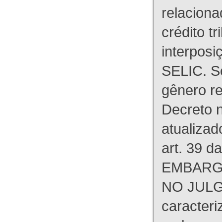
relaciona
crédito tr
interpos
SELIC. S
gênero re
Decreto n
atualizad
art. 39 d
EMBARG
NO JULG
caracteri