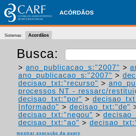
ACÓRDÃOS
Acordãos
Sistemas:
Busca:
>
ano_publicacao_s:"2007"
>
a
ano_publicacao_s:"2007"
>
dec
decisao_txt:"recurso"
>
ano_pu
processos NT - ressarc/restituiç
decisao_txt:"por"
>
decisao_tx
Informado"
>
decisao_txt:"de"
decisao_txt:"negou"
>
decisao_
decisao_txt:"ao"
>
decisao_txt:
mostrar execução da query