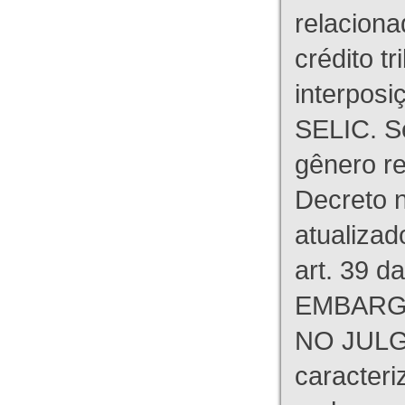
relaciona
crédito tr
interpos
SELIC. S
gênero re
Decreto n
atualizad
art. 39 d
EMBARG
NO JULG
caracteri