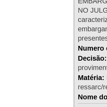
EMBARG
NO JULG
caracteri
embargant
presente
Numero 
Decisão:
proviment
Matéria:
ressarc/re
Nome do 