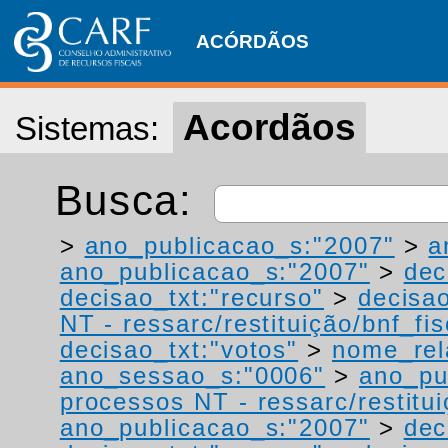
ACÓRDÃOS
Acordãos
Sistemas:
Busca:
>
ano_publicacao_s:"2007"
>
a
ano_publicacao_s:"2007"
>
dec
decisao_txt:"recurso"
>
decisao
NT - ressarc/restituição/bnf_fis
decisao_txt:"votos"
>
nome_rel
ano_sessao_s:"0006"
>
ano_pu
processos NT - ressarc/restituiç
ano_publicacao_s:"2007"
>
dec