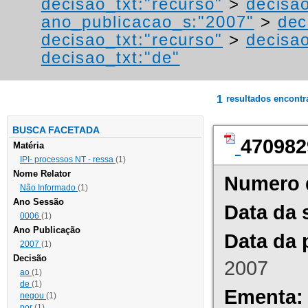
decisao_txt:"recurso"
>
decisao
ano_publicacao_s:"2007"
>
dec
decisao_txt:"recurso"
>
decisao
decisao_txt:"de"
1
resultados encont
BUSCA FACETADA
470982
Matéria
IPI- processos NT - ressa
(1)
Nome Relator
Numero 
Não Informado
(1)
Ano Sessão
Data da 
0006
(1)
Ano Publicação
Data da 
2007
(1)
Decisão
2007
ao
(1)
de
(1)
Ementa:
negou
(1)
por
(1)