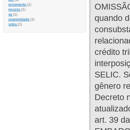
OMISSÃO
provimento
(1)
recurso
(1)
se
(1)
quando d
unanimidade
(1)
votos
(1)
consubst
relaciona
crédito tr
interpos
SELIC. S
gênero re
Decreto n
atualizad
art. 39 d