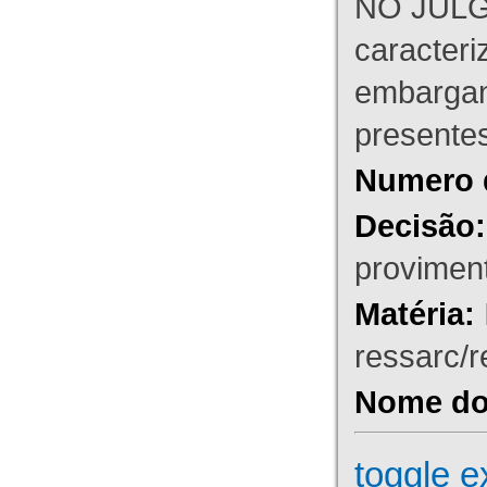
NO JULG
caracteri
embargant
presente
Numero 
Decisão:
proviment
Matéria:
ressarc/re
Nome do 
toggle e