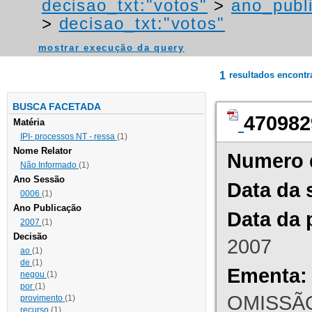
decisao_txt:"votos"
>
ano_publ
>
decisao_txt:"votos"
mostrar execução da query
1
resultados encont
BUSCA FACETADA
470982
Matéria
IPI- processos NT - ressa
(1)
Nome Relator
Numero 
Não Informado
(1)
Ano Sessão
Data da 
0006
(1)
Ano Publicação
Data da 
2007
(1)
Decisão
2007
ao
(1)
de
(1)
Ementa:
negou
(1)
por
(1)
OMISSÃO
provimento
(1)
recurso
(1)