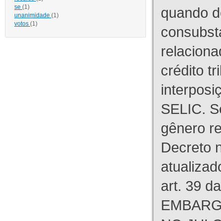
se
(1)
quando d
unanimidade
(1)
votos
(1)
consubst
relaciona
crédito tr
interpos
SELIC. S
gênero re
Decreto n
atualizad
art. 39 d
EMBARG