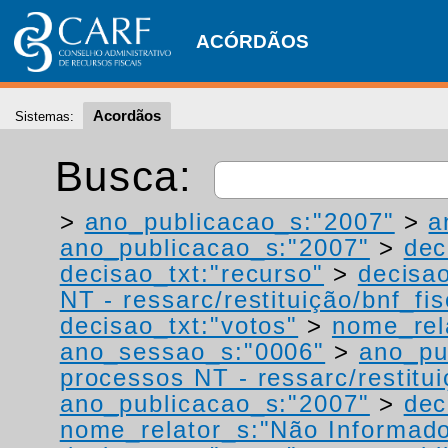
ACÓRDÃOS
Acordãos
Sistemas:
Busca:
>
ano_publicacao_s:"2007"
>
a
ano_publicacao_s:"2007"
>
dec
decisao_txt:"recurso"
>
decisao
NT - ressarc/restituição/bnf_fis
decisao_txt:"votos"
>
nome_rel
ano_sessao_s:"0006"
>
ano_pu
processos NT - ressarc/restituiç
ano_publicacao_s:"2007"
>
dec
nome_relator_s:"Não Informad