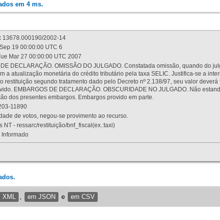
rados em 4 ms.
:
13678.000190/2002-14
Sep 19 00:00:00 UTC 6
ue Mar 27 00:00:00 UTC 2007
 DECLARAÇÃO. OMISSÃO DO JULGADO. Constatada omissão, quando do julgamen
m a atualização monetária do crédito tributário pela taxa SELIC. Justifica-se a 
 restituição segundo tratamento dado pelo Decreto nº 2.138/97, seu valor deverá 
rovido. EMBARGOS DE DECLARAÇÃO. OBSCURIDADE NO JULGADO. Não estando dev
osição dos presentes embargos. Embargos provido em parte.
03-11890
ade de votos, negou-se provimento ao recurso.
 NT - ressarc/restituição/bnf_fiscal(ex.:taxi)
Informado
ados.
m XML
,
em JSON
e
em CSV