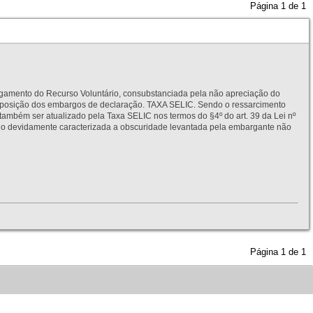
Página
1
de
1
to do Recurso Voluntário, consubstanciada pela não apreciação do
interposição dos embargos de declaração. TAXA SELIC. Sendo o ressarcimento
também ser atualizado pela Taxa SELIC nos termos do §4º do art. 39 da Lei nº
idamente caracterizada a obscuridade levantada pela embargante não
Página
1
de
1