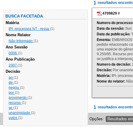
1
resultados encont
4709829
#
BUSCA FACETADA
Matéria
Numero do processo
Data da sessão:
Sun 
IPI- processos NT - ressa
(1)
Data da publicação:
T
Nome Relator
Ementa:
EMBARGOS DE
Não Informado
(1)
pedido relacionado co
Ano Sessão
uma espécie do gênero
0006
(1)
9.250/95. Recurso p
se justifica a interp
Ano Publicação
Numero da decisão:
2
2007
(1)
Decisão:
Por unanimid
Decisão
Matéria:
IPI- processos
ao
(1)
Nome do relator:
Não 
de
(1)
negou
(1)
por
(1)
provimento
(1)
recurso
(1)
1
resultados encontr
se
(1)
unanimidade
(1)
votos
(1)
Opções:
Resultados e