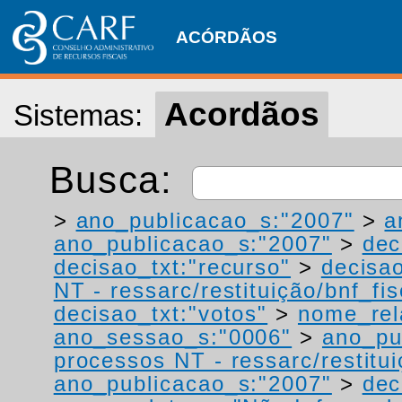
ACÓRDÃOS
Acordãos
Sistemas:
Busca:
>
ano_publicacao_s:"2007"
>
a
ano_publicacao_s:"2007"
>
dec
decisao_txt:"recurso"
>
decisao
NT - ressarc/restituição/bnf_fis
decisao_txt:"votos"
>
nome_rel
ano_sessao_s:"0006"
>
ano_pu
processos NT - ressarc/restituiç
ano_publicacao_s:"2007"
>
dec