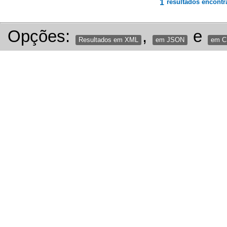
1
resultados encontr
Opções:
,
e
Resultados em XML
em JSON
em 