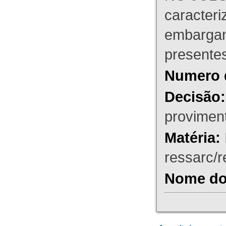
caracteri
embargant
presente
Numero 
Decisão:
proviment
Matéria:
ressarc/re
Nome do 