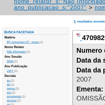
nome_relator_s:"Não Informad
ano_publicacao_s:"2007"
>
nom
1
resultados encont
BUSCA FACETADA
470982
Matéria
IPI- processos NT - ressa
(1)
Nome Relator
Numero 
Não Informado
(1)
Ano Sessão
Data da 
0006
(1)
Ano Publicação
Data da 
2007
(1)
Decisão
2007
ao
(1)
de
(1)
Ementa:
negou
(1)
por
(1)
OMISSÃO
provimento
(1)
recurso
(1)
se
(1)