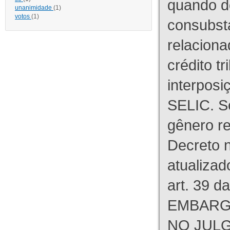
quando d
unanimidade
(1)
votos
(1)
consubst
relaciona
crédito tr
interpos
SELIC. S
gênero re
Decreto n
atualizad
art. 39 d
EMBARG
NO JULG