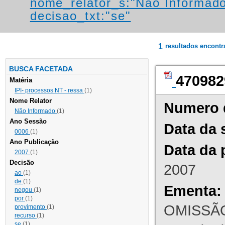
nome_relator_s:"Não Informad
decisao_txt:"se"
1
resultados encont
BUSCA FACETADA
470982
Matéria
IPI- processos NT - ressa
(1)
Nome Relator
Numero 
Não Informado
(1)
Ano Sessão
Data da 
0006
(1)
Ano Publicação
Data da 
2007
(1)
Decisão
2007
ao
(1)
de
(1)
Ementa:
negou
(1)
por
(1)
OMISSÃO
provimento
(1)
recurso
(1)
se
(1)