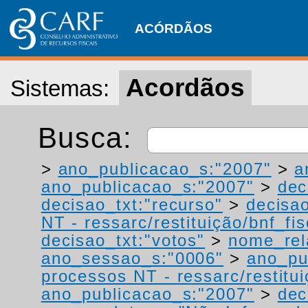
ACÓRDÃOS
Acordãos
Sistemas:
Busca:
>
ano_publicacao_s:"2007"
>
a
ano_publicacao_s:"2007"
>
dec
decisao_txt:"recurso"
>
decisao
NT - ressarc/restituição/bnf_fis
decisao_txt:"votos"
>
nome_rel
ano_sessao_s:"0006"
>
ano_pu
processos NT - ressarc/restituiç
ano_publicacao_s:"2007"
>
dec