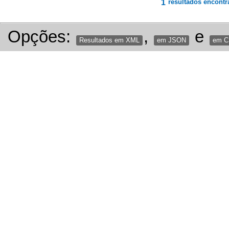
1
resultados encontr
Opções:
,
e
Resultados em XML
em JSON
em 