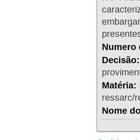
caracteri
embargant
presente
Numero 
Decisão:
proviment
Matéria:
ressarc/re
Nome do 