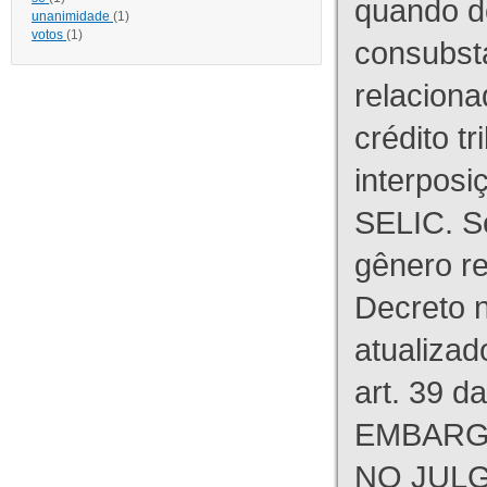
quando d
unanimidade
(1)
votos
(1)
consubst
relaciona
crédito tr
interpos
SELIC. S
gênero re
Decreto n
atualizad
art. 39 d
EMBARG
NO JULG