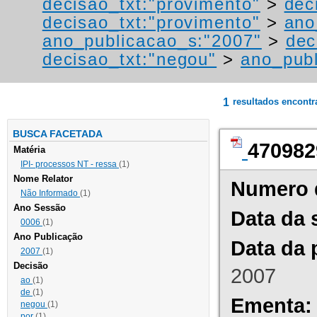
decisao_txt:"provimento"
>
dec
decisao_txt:"provimento"
>
ano
ano_publicacao_s:"2007"
>
dec
decisao_txt:"negou"
>
ano_publ
1
resultados encont
BUSCA FACETADA
470982
Matéria
IPI- processos NT - ressa
(1)
Nome Relator
Numero 
Não Informado
(1)
Ano Sessão
Data da 
0006
(1)
Ano Publicação
Data da 
2007
(1)
Decisão
2007
ao
(1)
de
(1)
Ementa:
negou
(1)
por
(1)