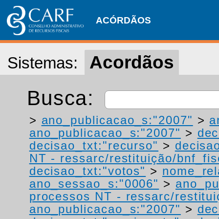
ACÓRDÃOS
Acordãos
Sistemas:
Busca:
>
ano_publicacao_s:"2007"
>
a
ano_publicacao_s:"2007"
>
dec
decisao_txt:"recurso"
>
decisao
NT - ressarc/restituição/bnf_fis
decisao_txt:"votos"
>
nome_rel
ano_sessao_s:"0006"
>
ano_pu
processos NT - ressarc/restituiç
ano_publicacao_s:"2007"
>
dec