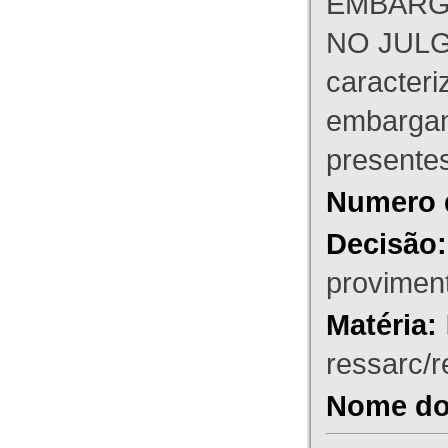
EMBARG
NO JULG
caracteri
embargant
presente
Numero 
Decisão:
proviment
Matéria:
ressarc/re
Nome do 