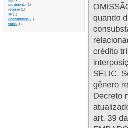
OMISSÃO
provimento
(1)
recurso
(1)
se
(1)
quando d
unanimidade
(1)
votos
(1)
consubst
relaciona
crédito tr
interpos
SELIC. S
gênero re
Decreto n
atualizad
art. 39 d