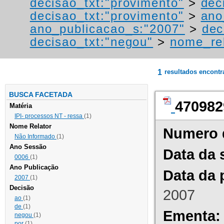
decisao_txt:"provimento"
>
dec
decisao_txt:"provimento"
>
ano
ano_publicacao_s:"2007"
>
dec
decisao_txt:"negou"
>
nome_rel
1
resultados encont
BUSCA FACETADA
470982
Matéria
IPI- processos NT - ressa
(1)
Nome Relator
Numero 
Não Informado
(1)
Ano Sessão
Data da 
0006
(1)
Ano Publicação
Data da 
2007
(1)
Decisão
2007
ao
(1)
de
(1)
Ementa:
negou
(1)
por
(1)