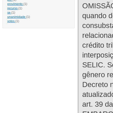
OMISSÃO
provimento
(1)
recurso
(1)
se
(1)
quando d
unanimidade
(1)
votos
(1)
consubst
relaciona
crédito tr
interpos
SELIC. S
gênero re
Decreto n
atualizad
art. 39 d