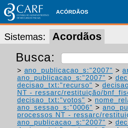
ACÓRDÃOS
Acordãos
Sistemas:
Busca:
>
ano_publicacao_s:"2007"
>
a
ano_publicacao_s:"2007"
>
dec
decisao_txt:"recurso"
>
decisao
NT - ressarc/restituição/bnf_fis
decisao_txt:"votos"
>
nome_rel
ano_sessao_s:"0006"
>
ano_pu
processos NT - ressarc/restituiç
ano_publicacao_s:"2007"
>
dec