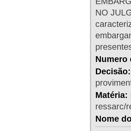
EMBARG
NO JULG
caracteri
embargant
presente
Numero 
Decisão:
proviment
Matéria:
ressarc/re
Nome do 