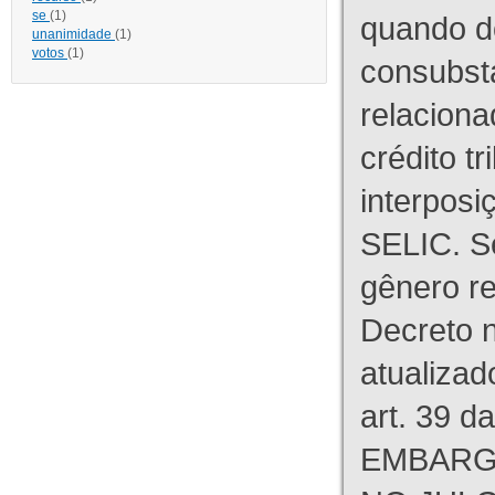
se
(1)
quando d
unanimidade
(1)
votos
(1)
consubst
relaciona
crédito tr
interpos
SELIC. S
gênero re
Decreto n
atualizad
art. 39 d
EMBARG