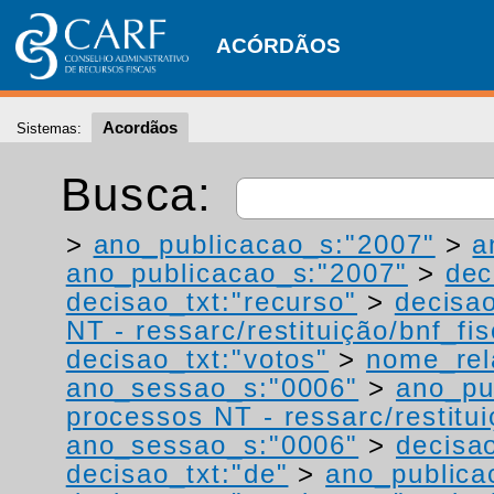
ACÓRDÃOS
Acordãos
Sistemas:
Busca:
>
ano_publicacao_s:"2007"
>
a
ano_publicacao_s:"2007"
>
dec
decisao_txt:"recurso"
>
decisao
NT - ressarc/restituição/bnf_fis
decisao_txt:"votos"
>
nome_rel
ano_sessao_s:"0006"
>
ano_pu
processos NT - ressarc/restituiç
ano_sessao_s:"0006"
>
decisao
decisao_txt:"de"
>
ano_publica