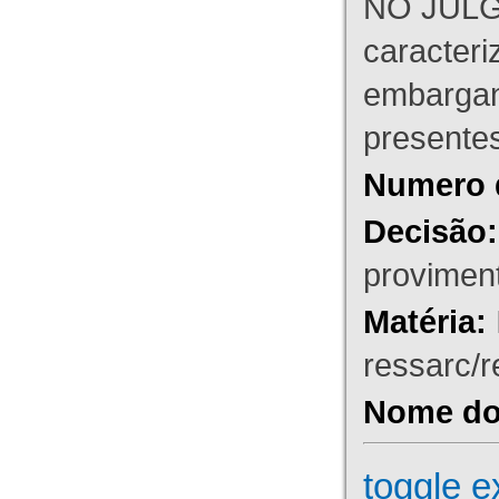
NO JULG
caracteri
embargant
presente
Numero 
Decisão:
proviment
Matéria:
ressarc/re
Nome do 
toggle e