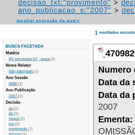
decisao_txt:"provimento"
>
dec
ano_publicacao_s:"2007"
>
dec
mostrar execução da query
1
resultados encont
BUSCA FACETADA
470982
Matéria
IPI- processos NT - ressa
(1)
Nome Relator
Numero 
Não Informado
(1)
Ano Sessão
Data da 
0006
(1)
Ano Publicação
Data da 
2007
(1)
Decisão
2007
ao
(1)
de
(1)
Ementa:
negou
(1)
por
(1)
OMISSÃO
provimento
(1)
recurso
(1)