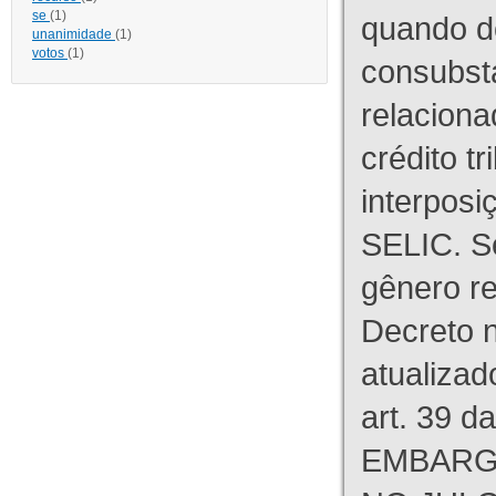
se
(1)
quando d
unanimidade
(1)
votos
(1)
consubst
relaciona
crédito tr
interpos
SELIC. S
gênero re
Decreto n
atualizad
art. 39 d
EMBARG