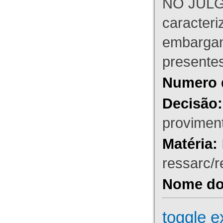
NO JULG
caracteri
embargant
presente
Numero 
Decisão:
proviment
Matéria:
ressarc/re
Nome do 
toggle e