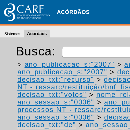
ACÓRDÃOS
Acordãos
Sistemas:
Busca:
>
ano_publicacao_s:"2007"
>
a
ano_publicacao_s:"2007"
>
dec
decisao_txt:"recurso"
>
decisao
NT - ressarc/restituição/bnf_fis
decisao_txt:"votos"
>
nome_rel
ano_sessao_s:"0006"
>
ano_pu
processos NT - ressarc/restituiç
ano_sessao_s:"0006"
>
decisao
decisao_txt:"de"
>
ano_sessao