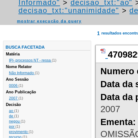
Informado"
>
decisao_txt:"ao"
decisao_txt:"unanimidade"
>
de
mostrar execução da query
1
resultados encont
BUSCA FACETADA
470982
Matéria
IPI- processos NT - ressa
(1)
Nome Relator
Numero 
Não Informado
(1)
Ano Sessão
Data da 
0006
(1)
Ano Publicação
Data da 
2007
(1)
Decisão
2007
ao
(1)
de
(1)
Ementa:
negou
(1)
por
(1)
OMISSÃO
provimento
(1)
recurso
(1)