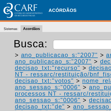
ACÓRDÃOS
Acordãos
Sistemas:
Busca:
>
ano_publicacao_s:"2007"
>
a
ano_publicacao_s:"2007"
>
dec
decisao_txt:"recurso"
>
decisao
NT - ressarc/restituição/bnf_fis
decisao_txt:"votos"
>
nome_rel
ano_sessao_s:"0006"
>
ano_pu
processos NT - ressarc/restituiç
ano_sessao_s:"0006"
>
decisao
decisao_txt:"de"
>
ano_sessao