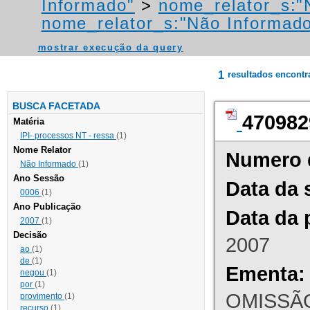
Informado"
>
nome_relator_s:"
nome_relator_s:"Não Informad
mostrar execução da query
1
resultados encont
BUSCA FACETADA
470982
Matéria
IPI- processos NT - ressa
(1)
Nome Relator
Numero 
Não Informado
(1)
Ano Sessão
Data da 
0006
(1)
Ano Publicação
Data da 
2007
(1)
Decisão
2007
ao
(1)
de
(1)
Ementa:
negou
(1)
por
(1)
OMISSÃO
provimento
(1)
recurso
(1)