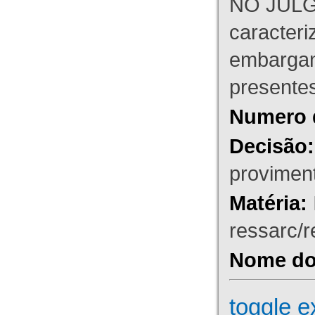
NO JULG
caracteri
embargant
presente
Numero 
Decisão:
proviment
Matéria:
ressarc/re
Nome do 
toggle e