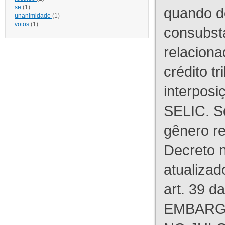
se
(1)
quando d
unanimidade
(1)
votos
(1)
consubst
relaciona
crédito tr
interpos
SELIC. S
gênero re
Decreto n
atualizad
art. 39 d
EMBARG