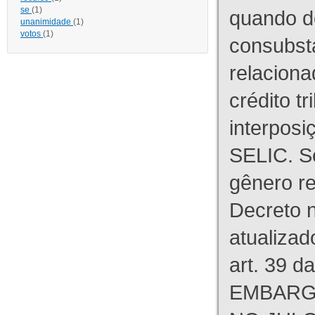
se
(1)
quando d
unanimidade
(1)
votos
(1)
consubst
relaciona
crédito tr
interpos
SELIC. S
gênero re
Decreto n
atualizad
art. 39 d
EMBARG