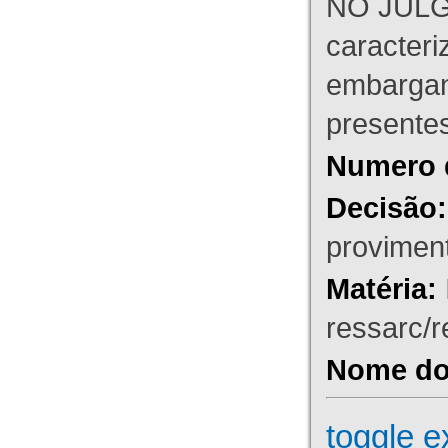
NO JULG
caracteri
embargant
presente
Numero 
Decisão:
proviment
Matéria:
ressarc/re
Nome do 
toggle e