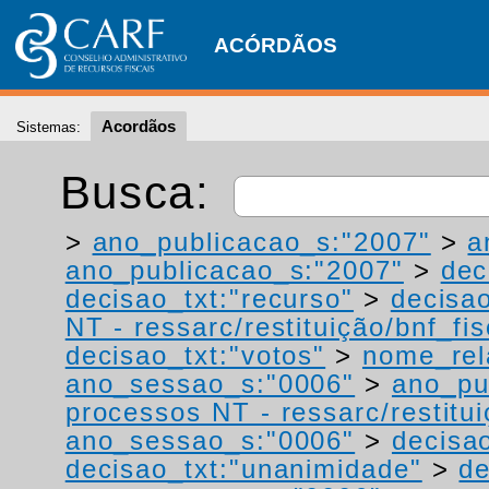
ACÓRDÃOS
Acordãos
Sistemas:
Busca:
>
ano_publicacao_s:"2007"
>
a
ano_publicacao_s:"2007"
>
dec
decisao_txt:"recurso"
>
decisao
NT - ressarc/restituição/bnf_fis
decisao_txt:"votos"
>
nome_rel
ano_sessao_s:"0006"
>
ano_pu
processos NT - ressarc/restituiç
ano_sessao_s:"0006"
>
decisao
decisao_txt:"unanimidade"
>
de