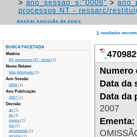
>
ano_sessao_s:"0006"
>
ano_
processos NT - ressarc/restituiç
mostrar execução da query
1
resultados encont
BUSCA FACETADA
470982
Matéria
IPI- processos NT - ressa
(1)
Nome Relator
Numero 
Não Informado
(1)
Ano Sessão
Data da 
0006
(1)
Ano Publicação
Data da 
2007
(1)
Decisão
2007
ao
(1)
de
(1)
Ementa:
negou
(1)
por
(1)
OMISSÃO
provimento
(1)
recurso
(1)