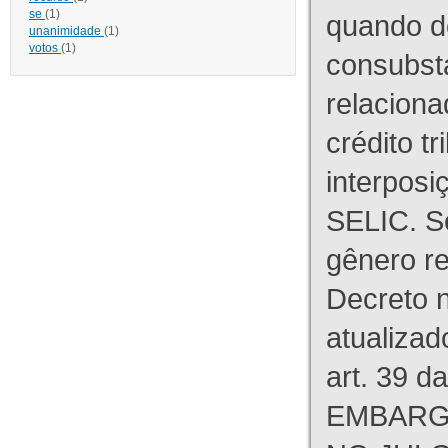
se
(1)
quando d
unanimidade
(1)
votos
(1)
consubst
relaciona
crédito tr
interpos
SELIC. S
gênero re
Decreto n
atualizad
art. 39 d
EMBARG