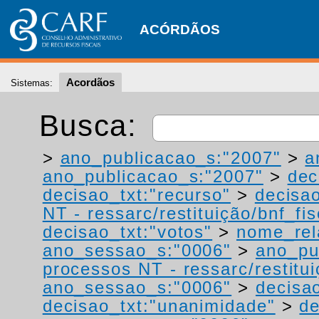
ACÓRDÃOS
Acordãos
Sistemas:
Busca:
>
ano_publicacao_s:"2007"
>
a
ano_publicacao_s:"2007"
>
dec
decisao_txt:"recurso"
>
decisao
NT - ressarc/restituição/bnf_fis
decisao_txt:"votos"
>
nome_rel
ano_sessao_s:"0006"
>
ano_pu
processos NT - ressarc/restituiç
ano_sessao_s:"0006"
>
decisao
decisao_txt:"unanimidade"
>
de