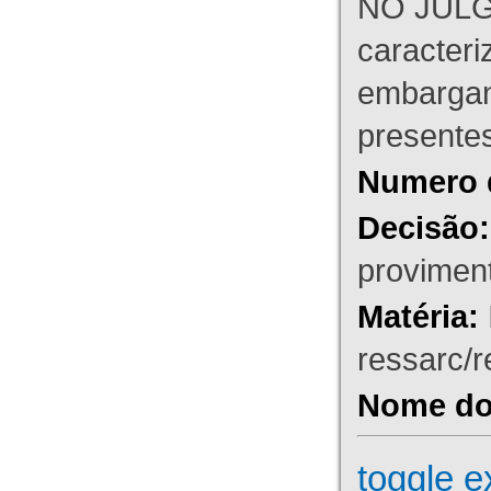
NO JULG
caracteri
embargant
presente
Numero 
Decisão:
proviment
Matéria:
ressarc/re
Nome do 
toggle e