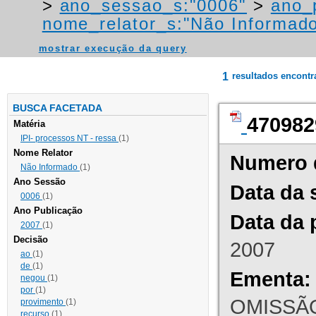
>
ano_sessao_s:"0006"
>
ano_
nome_relator_s:"Não Informad
mostrar execução da query
1
resultados encont
BUSCA FACETADA
470982
Matéria
IPI- processos NT - ressa
(1)
Nome Relator
Numero 
Não Informado
(1)
Ano Sessão
Data da 
0006
(1)
Ano Publicação
Data da 
2007
(1)
Decisão
2007
ao
(1)
de
(1)
Ementa:
negou
(1)
por
(1)
OMISSÃO
provimento
(1)
recurso
(1)