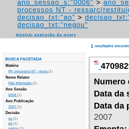
ano_sessao_s:"0006"
>
ano_se
processos NT - ressarc/restituiç
decisao_txt:"ao"
>
decisao_txt
decisao_txt:"negou"
mostrar execução da query
1
resultados encont
BUSCA FACETADA
470982
Matéria
IPI- processos NT - ressa
(1)
Nome Relator
Numero 
Não Informado
(1)
Ano Sessão
Data da 
0006
(1)
Ano Publicação
Data da 
2007
(1)
Decisão
2007
ao
(1)
de
(1)
Ementa:
negou
(1)