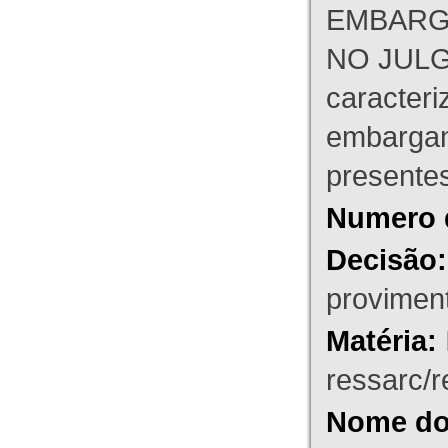
EMBARG
NO JULG
caracteri
embargant
presente
Numero 
Decisão:
proviment
Matéria:
ressarc/re
Nome do 