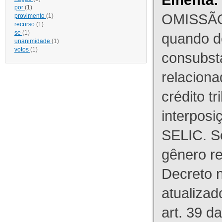
por
(1)
OMISSÃO
provimento
(1)
recurso
(1)
se
(1)
quando d
unanimidade
(1)
votos
(1)
consubst
relaciona
crédito tr
interpos
SELIC. S
gênero re
Decreto n
atualizad
art. 39 d