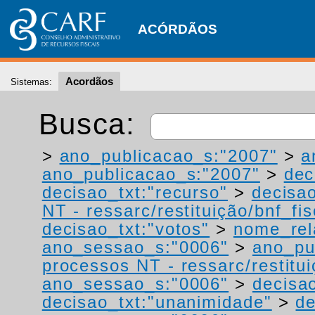
ACÓRDÃOS
Acordãos
Sistemas:
Busca:
>
ano_publicacao_s:"2007"
>
a
ano_publicacao_s:"2007"
>
dec
decisao_txt:"recurso"
>
decisao
NT - ressarc/restituição/bnf_fis
decisao_txt:"votos"
>
nome_rel
ano_sessao_s:"0006"
>
ano_pu
processos NT - ressarc/restituiç
ano_sessao_s:"0006"
>
decisao
decisao_txt:"unanimidade"
>
de