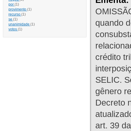
por
(1)
OMISSÃO
provimento
(1)
recurso
(1)
se
(1)
quando d
unanimidade
(1)
votos
(1)
consubst
relaciona
crédito tr
interpos
SELIC. S
gênero re
Decreto n
atualizad
art. 39 d