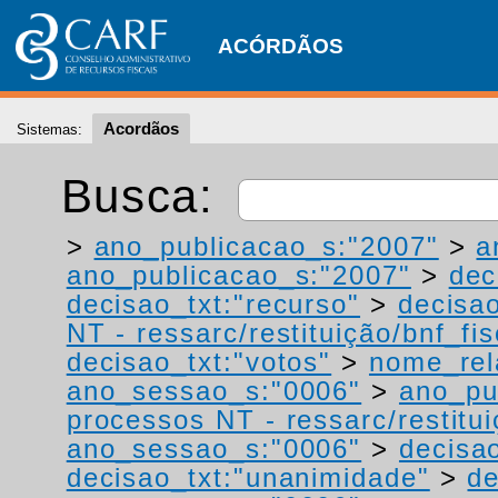
ACÓRDÃOS
Acordãos
Sistemas:
Busca:
>
ano_publicacao_s:"2007"
>
a
ano_publicacao_s:"2007"
>
dec
decisao_txt:"recurso"
>
decisao
NT - ressarc/restituição/bnf_fis
decisao_txt:"votos"
>
nome_rel
ano_sessao_s:"0006"
>
ano_pu
processos NT - ressarc/restituiç
ano_sessao_s:"0006"
>
decisao
decisao_txt:"unanimidade"
>
de