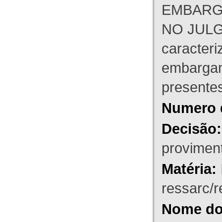
EMBARG
NO JULG
caracteri
embargant
presente
Numero 
Decisão:
proviment
Matéria:
ressarc/re
Nome do 