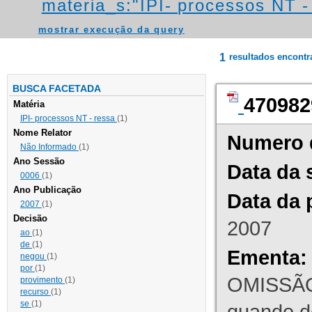
materia_s:"IPI- processos NT - r
mostrar execução da query
1
resultados encont
BUSCA FACETADA
470982
Matéria
IPI- processos NT - ressa
(1)
Nome Relator
Numero 
Não Informado
(1)
Ano Sessão
Data da 
0006
(1)
Ano Publicação
Data da 
2007
(1)
Decisão
2007
ao
(1)
de
(1)
Ementa:
negou
(1)
por
(1)
OMISSÃO
provimento
(1)
recurso
(1)
se
(1)
quando d