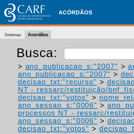
ACÓRDÃOS
Acordãos
Sistemas:
Busca:
>
ano_publicacao_s:"2007"
>
a
ano_publicacao_s:"2007"
>
dec
decisao_txt:"recurso"
>
decisao
NT - ressarc/restituição/bnf_fis
decisao_txt:"votos"
>
nome_rel
ano_sessao_s:"0006"
>
ano_pu
processos NT - ressarc/restituiç
ano_sessao_s:"0006"
>
decisao
decisao_txt:"votos"
>
decisao_t