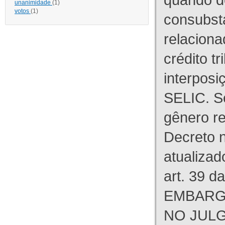
unanimidade
(1)
votos
(1)
consubst
relaciona
crédito tr
interpos
SELIC. S
gênero re
Decreto n
atualizad
art. 39 d
EMBARG
NO JULG