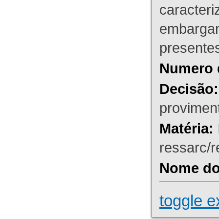
caracteri
embargant
presente
Numero 
Decisão:
proviment
Matéria:
ressarc/re
Nome do 
toggle e