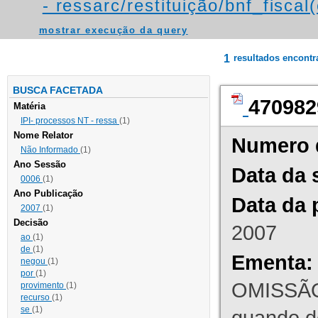
- ressarc/restituição/bnf_fiscal(
mostrar execução da query
1
resultados encont
BUSCA FACETADA
470982
Matéria
IPI- processos NT - ressa
(1)
Nome Relator
Numero 
Não Informado
(1)
Ano Sessão
Data da 
0006
(1)
Ano Publicação
Data da 
2007
(1)
Decisão
2007
ao
(1)
de
(1)
Ementa:
negou
(1)
por
(1)
OMISSÃO
provimento
(1)
recurso
(1)
se
(1)
quando d