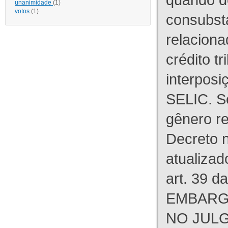
unanimidade
(1)
votos
(1)
consubst
relaciona
crédito tr
interpos
SELIC. S
gênero re
Decreto n
atualizad
art. 39 d
EMBARG
NO JULG