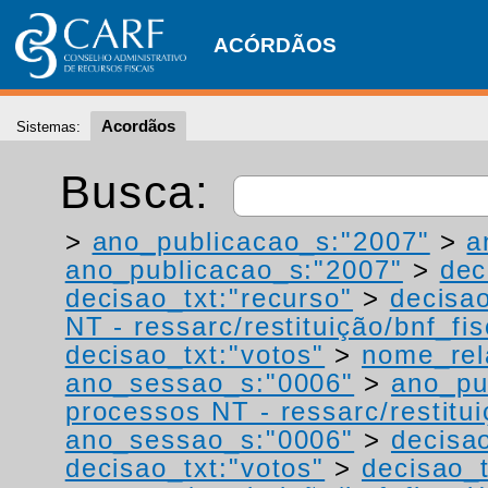
ACÓRDÃOS
Acordãos
Sistemas:
Busca:
>
ano_publicacao_s:"2007"
>
a
ano_publicacao_s:"2007"
>
dec
decisao_txt:"recurso"
>
decisao
NT - ressarc/restituição/bnf_fis
decisao_txt:"votos"
>
nome_rel
ano_sessao_s:"0006"
>
ano_pu
processos NT - ressarc/restituiç
ano_sessao_s:"0006"
>
decisao
decisao_txt:"votos"
>
decisao_t