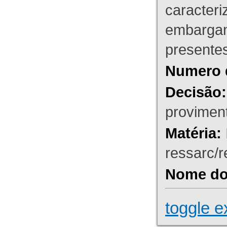
caracteri
embargant
presente
Numero 
Decisão:
proviment
Matéria:
ressarc/re
Nome do 
toggle e