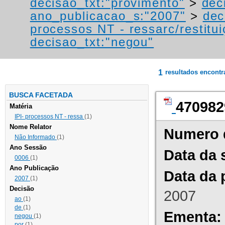
decisao_txt:"provimento"
>
dec
ano_publicacao_s:"2007"
>
dec
processos NT - ressarc/restituiç
decisao_txt:"negou"
1
resultados encont
BUSCA FACETADA
470982
Matéria
IPI- processos NT - ressa
(1)
Nome Relator
Numero 
Não Informado
(1)
Ano Sessão
Data da 
0006
(1)
Ano Publicação
Data da 
2007
(1)
Decisão
2007
ao
(1)
de
(1)
Ementa:
negou
(1)
por
(1)