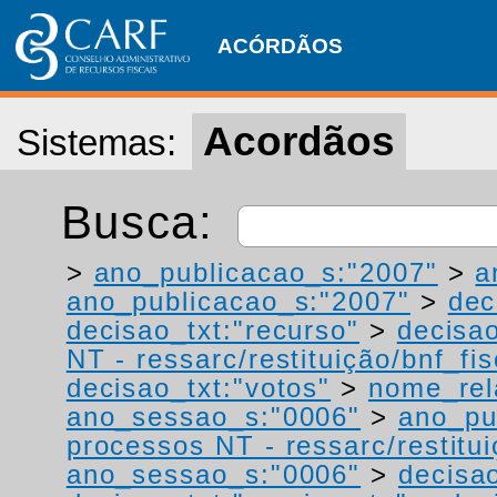
ACÓRDÃOS
Acordãos
Sistemas:
Busca:
>
ano_publicacao_s:"2007"
>
a
ano_publicacao_s:"2007"
>
dec
decisao_txt:"recurso"
>
decisao
NT - ressarc/restituição/bnf_fis
decisao_txt:"votos"
>
nome_rel
ano_sessao_s:"0006"
>
ano_pu
processos NT - ressarc/restituiç
ano_sessao_s:"0006"
>
decisa