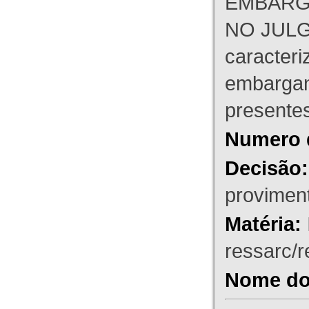
EMBARG
NO JULG
caracteri
embargant
presente
Numero 
Decisão:
proviment
Matéria:
ressarc/re
Nome do 