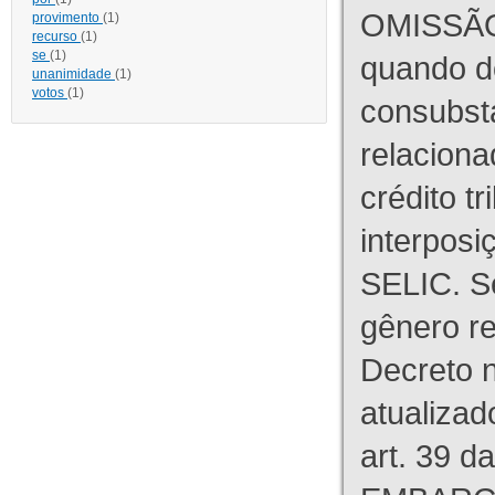
OMISSÃO
provimento
(1)
recurso
(1)
se
(1)
quando d
unanimidade
(1)
votos
(1)
consubst
relaciona
crédito tr
interpos
SELIC. S
gênero re
Decreto n
atualizad
art. 39 d