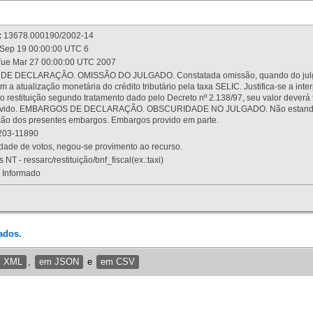
:
13678.000190/2002-14
Sep 19 00:00:00 UTC 6
ue Mar 27 00:00:00 UTC 2007
 DECLARAÇÃO. OMISSÃO DO JULGADO. Constatada omissão, quando do julgamen
m a atualização monetária do crédito tributário pela taxa SELIC. Justifica-se a 
 restituição segundo tratamento dado pelo Decreto nº 2.138/97, seu valor deverá 
rovido. EMBARGOS DE DECLARAÇÃO. OBSCURIDADE NO JULGADO. Não estando dev
osição dos presentes embargos. Embargos provido em parte.
03-11890
ade de votos, negou-se provimento ao recurso.
 NT - ressarc/restituição/bnf_fiscal(ex.:taxi)
Informado
ados.
m XML
,
em JSON
e
em CSV