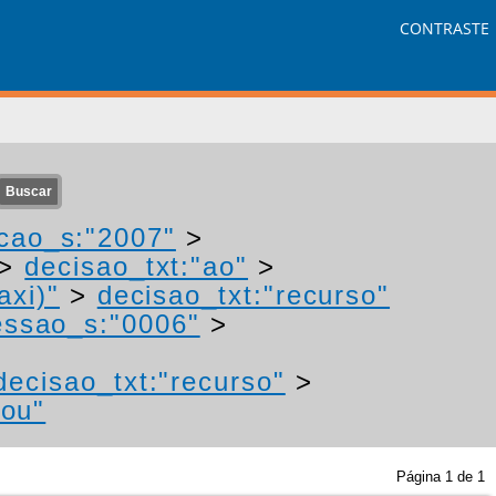
CONTRASTE
cao_s:"2007"
>
>
decisao_txt:"ao"
>
axi)"
>
decisao_txt:"recurso"
ssao_s:"0006"
>
decisao_txt:"recurso"
>
gou"
Página
1
de
1