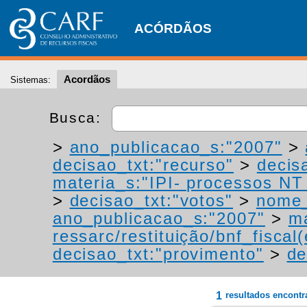
ACÓRDÃOS
Acordãos
Sistemas:
Busca:
>
ano_publicacao_s:"2007"
>
decisao_txt:"recurso"
>
decis
materia_s:"IPI- processos NT -
>
decisao_txt:"votos"
>
nome_
ano_publicacao_s:"2007"
>
ma
ressarc/restituição/bnf_fiscal(
decisao_txt:"provimento"
>
de
1
resultados encont