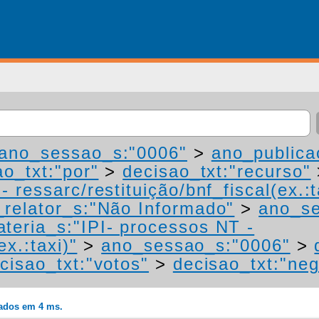
ano_sessao_s:"0006"
>
ano_publica
ao_txt:"por"
>
decisao_txt:"recurso"
 ressarc/restituição/bnf_fiscal(ex.:t
relator_s:"Não Informado"
>
ano_se
teria_s:"IPI- processos NT -
ex.:taxi)"
>
ano_sessao_s:"0006"
>
cisao_txt:"votos"
>
decisao_txt:"ne
rados em 4 ms.