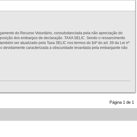
to do Recurso Voluntário, consubstanciada pela não apreciação do
interposição dos embargos de declaração. TAXA SELIC. Sendo o ressarcimento
também ser atualizado pela Taxa SELIC nos termos do §4º do art. 39 da Lei nº
idamente caracterizada a obscuridade levantada pela embargante não
Página
1
de
1