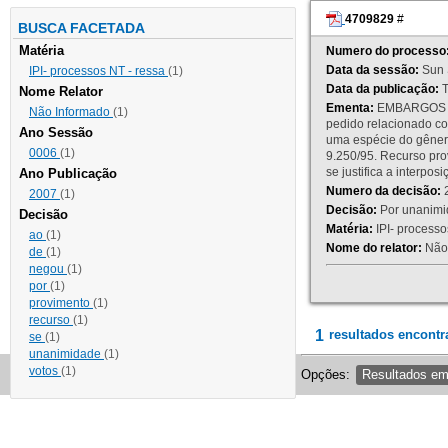
4709829
#
BUSCA FACETADA
Matéria
Numero do processo
Data da sessão:
Sun 
IPI- processos NT - ressa
(1)
Data da publicação:
T
Nome Relator
Ementa:
EMBARGOS DE
Não Informado
(1)
pedido relacionado co
Ano Sessão
uma espécie do gênero
0006
(1)
9.250/95. Recurso p
se justifica a interp
Ano Publicação
Numero da decisão:
2
2007
(1)
Decisão:
Por unanimid
Decisão
Matéria:
IPI- processos
ao
(1)
Nome do relator:
Não 
de
(1)
negou
(1)
por
(1)
provimento
(1)
recurso
(1)
1
resultados encontr
se
(1)
unanimidade
(1)
votos
(1)
Opções:
Resultados e