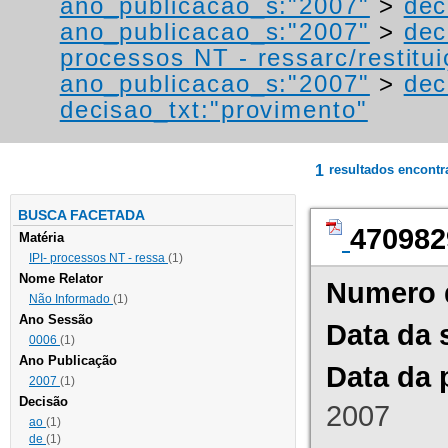
ano_publicacao_s:"2007"
>
dec
ano_publicacao_s:"2007"
>
dec
processos NT - ressarc/restituiç
ano_publicacao_s:"2007"
>
dec
decisao_txt:"provimento"
1
resultados encont
BUSCA FACETADA
470982
Matéria
IPI- processos NT - ressa
(1)
Nome Relator
Numero 
Não Informado
(1)
Ano Sessão
Data da 
0006
(1)
Ano Publicação
Data da 
2007
(1)
Decisão
2007
ao
(1)
de
(1)