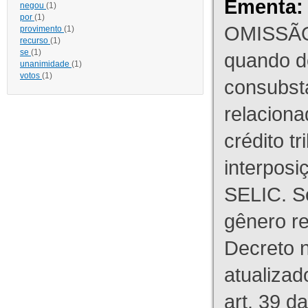
Ementa:
negou
(1)
por
(1)
OMISSÃO
provimento
(1)
recurso
(1)
se
(1)
quando d
unanimidade
(1)
votos
(1)
consubst
relaciona
crédito tr
interpos
SELIC. S
gênero re
Decreto n
atualizad
art. 39 d