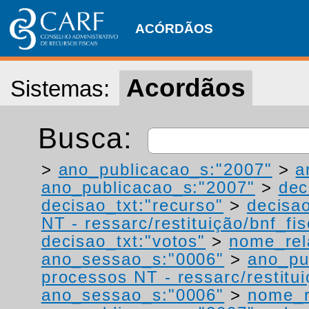
ACÓRDÃOS
Acordãos
Sistemas:
Busca:
>
ano_publicacao_s:"2007"
>
a
ano_publicacao_s:"2007"
>
dec
decisao_txt:"recurso"
>
decisao
NT - ressarc/restituição/bnf_fis
decisao_txt:"votos"
>
nome_rel
ano_sessao_s:"0006"
>
ano_pu
processos NT - ressarc/restituiç
ano_sessao_s:"0006"
>
nome_r