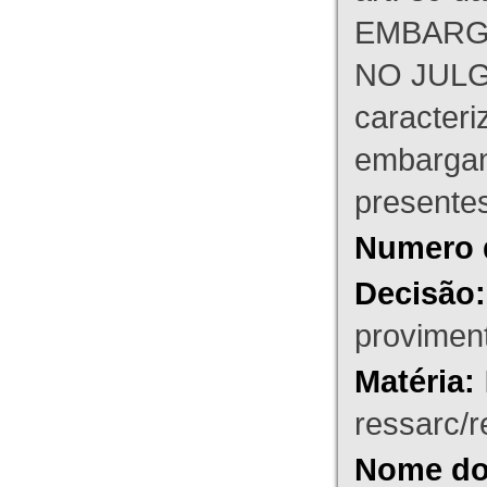
EMBARG
NO JULG
caracteri
embargant
presente
Numero 
Decisão:
proviment
Matéria:
ressarc/re
Nome do 