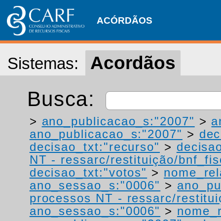
ACÓRDÃOS
Acordãos
Sistemas:
Busca:
>
ano_publicacao_s:"2007"
>
a
ano_publicacao_s:"2007"
>
dec
decisao_txt:"recurso"
>
decisao
NT - ressarc/restituição/bnf_fis
decisao_txt:"votos"
>
nome_rel
ano_sessao_s:"0006"
>
ano_pu
processos NT - ressarc/restituiç
ano_sessao_s:"0006"
>
nome_r