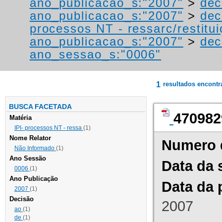
ano_publicacao_s:"2007"
>
dec
ano_publicacao_s:"2007"
>
dec
processos NT - ressarc/restituiç
ano_publicacao_s:"2007"
>
dec
ano_sessao_s:"0006"
1
resultados encont
BUSCA FACETADA
470982
Matéria
IPI- processos NT - ressa
(1)
Nome Relator
Numero 
Não Informado
(1)
Ano Sessão
Data da 
0006
(1)
Ano Publicação
Data da 
2007
(1)
Decisão
2007
ao
(1)
de
(1)