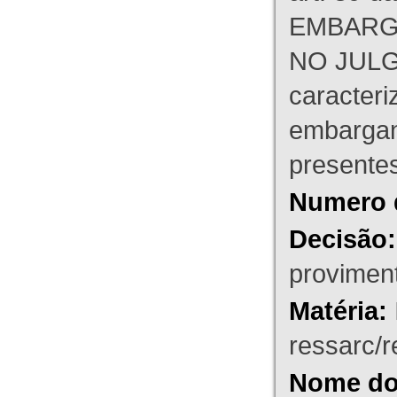
EMBARG
NO JULG
caracteri
embargant
presente
Numero 
Decisão:
proviment
Matéria:
ressarc/re
Nome do 