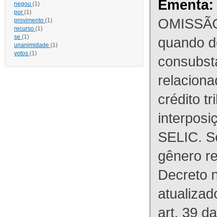
Ementa:
negou
(1)
por
(1)
OMISSÃO
provimento
(1)
recurso
(1)
se
(1)
quando d
unanimidade
(1)
votos
(1)
consubst
relaciona
crédito tr
interpos
SELIC. S
gênero re
Decreto n
atualizad
art. 39 d