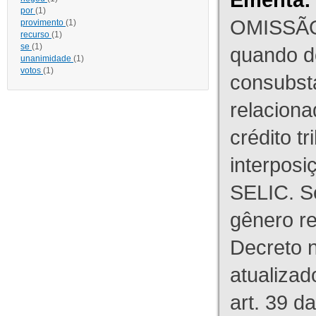
por
(1)
OMISSÃO
provimento
(1)
recurso
(1)
se
(1)
quando d
unanimidade
(1)
votos
(1)
consubst
relaciona
crédito tr
interpos
SELIC. S
gênero re
Decreto n
atualizad
art. 39 d