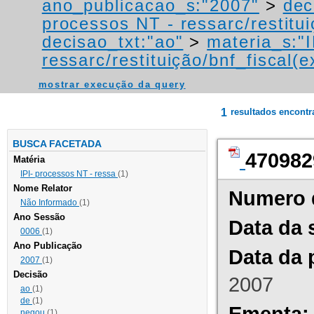
ano_publicacao_s:"2007"
>
dec
processos NT - ressarc/restituiç
decisao_txt:"ao"
>
materia_s:"
ressarc/restituição/bnf_fiscal(ex
mostrar execução da query
1
resultados encont
BUSCA FACETADA
470982
Matéria
IPI- processos NT - ressa
(1)
Nome Relator
Numero 
Não Informado
(1)
Ano Sessão
Data da 
0006
(1)
Ano Publicação
Data da 
2007
(1)
Decisão
2007
ao
(1)
de
(1)
Ementa:
negou
(1)