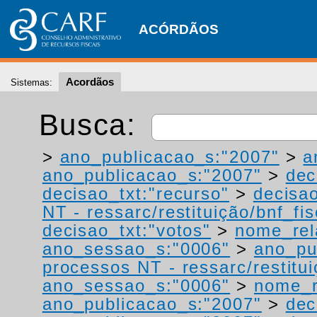
ACÓRDÃOS
Acordãos
Sistemas:
Busca:
>
ano_publicacao_s:"2007"
>
a
ano_publicacao_s:"2007"
>
dec
decisao_txt:"recurso"
>
decisao
NT - ressarc/restituição/bnf_fis
decisao_txt:"votos"
>
nome_rel
ano_sessao_s:"0006"
>
ano_pu
processos NT - ressarc/restituiç
ano_sessao_s:"0006"
>
nome_r
ano_publicacao_s:"2007"
>
dec