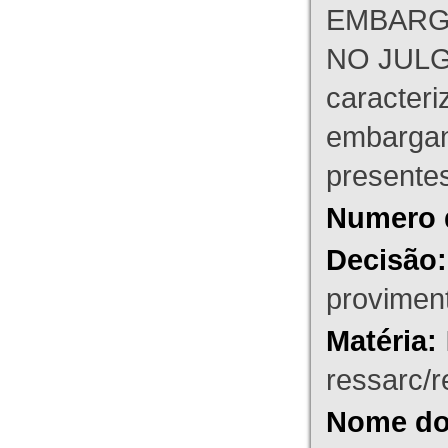
EMBARG
NO JULG
caracteri
embargant
presente
Numero 
Decisão:
proviment
Matéria:
ressarc/re
Nome do 