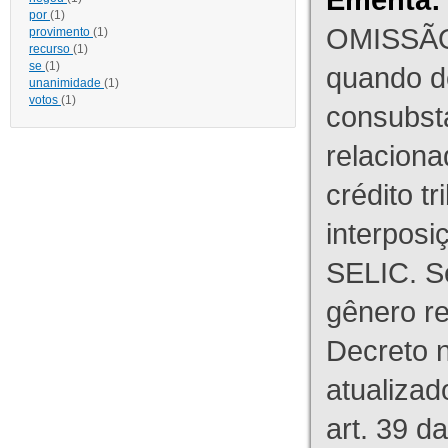
por
(1)
OMISSÃO
provimento
(1)
recurso
(1)
se
(1)
quando d
unanimidade
(1)
votos
(1)
consubst
relaciona
crédito tr
interpos
SELIC. S
gênero re
Decreto n
atualizad
art. 39 d