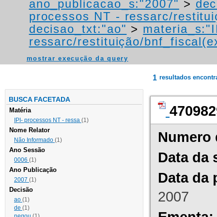
ano_publicacao_s:"2007"
>
dec
processos NT - ressarc/restituiç
decisao_txt:"ao"
>
materia_s:"
ressarc/restituição/bnf_fiscal(ex
mostrar execução da query
1
resultados encont
BUSCA FACETADA
470982
Matéria
IPI- processos NT - ressa
(1)
Nome Relator
Numero 
Não Informado
(1)
Ano Sessão
Data da 
0006
(1)
Ano Publicação
Data da 
2007
(1)
Decisão
2007
ao
(1)
de
(1)
Ementa:
negou
(1)