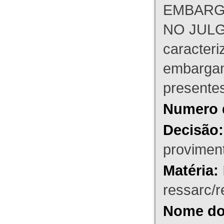
EMBARG
NO JULG
caracteri
embargant
presente
Numero 
Decisão:
proviment
Matéria:
ressarc/re
Nome do 