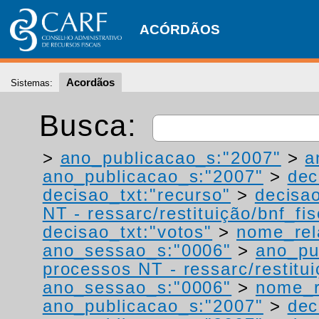
ACÓRDÃOS
Acordãos
Sistemas:
Busca:
>
ano_publicacao_s:"2007"
>
a
ano_publicacao_s:"2007"
>
dec
decisao_txt:"recurso"
>
decisao
NT - ressarc/restituição/bnf_fis
decisao_txt:"votos"
>
nome_rel
ano_sessao_s:"0006"
>
ano_pu
processos NT - ressarc/restituiç
ano_sessao_s:"0006"
>
nome_r
ano_publicacao_s:"2007"
>
dec