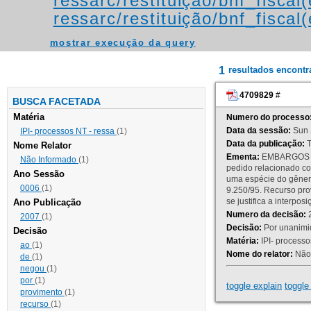
ressarc/restituição/bnf_fiscal(
ressarc/restituição/bnf_fiscal(
mostrar execução da query
1
resultados encont
4709829
#
BUSCA FACETADA
Matéria
Numero do processo
Data da sessão:
Sun 
IPI- processos NT - ressa
(1)
Data da publicação:
T
Nome Relator
Ementa:
EMBARGOS DE
Não Informado
(1)
pedido relacionado co
Ano Sessão
uma espécie do gênero
0006
(1)
9.250/95. Recurso p
se justifica a interp
Ano Publicação
Numero da decisão:
2
2007
(1)
Decisão:
Por unanimid
Decisão
Matéria:
IPI- processos
ao
(1)
Nome do relator:
Não 
de
(1)
negou
(1)
por
(1)
toggle explain
toggle 
provimento
(1)
recurso
(1)