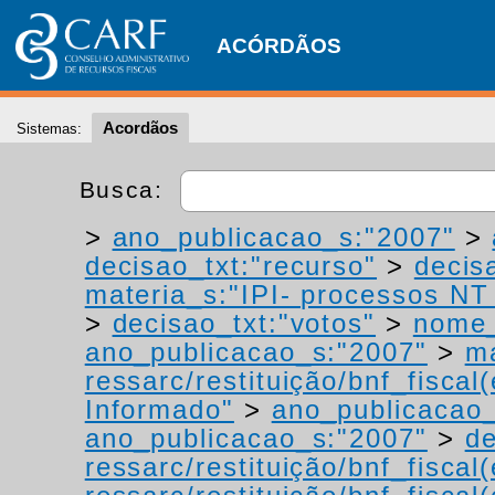
ACÓRDÃOS
Acordãos
Sistemas:
Busca:
>
ano_publicacao_s:"2007"
>
decisao_txt:"recurso"
>
decis
materia_s:"IPI- processos NT -
>
decisao_txt:"votos"
>
nome_
ano_publicacao_s:"2007"
>
ma
ressarc/restituição/bnf_fiscal(
Informado"
>
ano_publicacao_
ano_publicacao_s:"2007"
>
de
ressarc/restituição/bnf_fiscal(