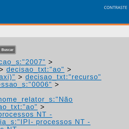
CONTRASTE
cao_s:"2007"
>
>
decisao_txt:"ao"
>
axi)"
>
decisao_txt:"recurso"
ssao_s:"0006"
>
nome_relator_s:"Não
ao_txt:"ao"
>
 processos NT -
ia_s:"IPI- processos NT -