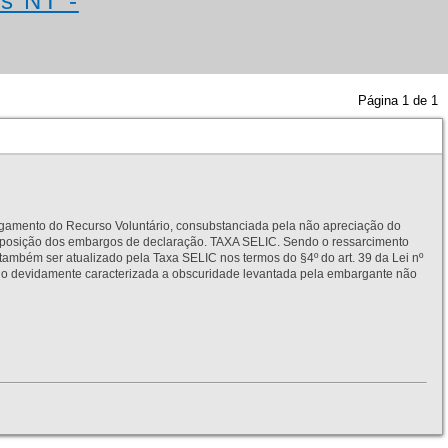
os NT -
Página
1
de
1
to do Recurso Voluntário, consubstanciada pela não apreciação do
interposição dos embargos de declaração. TAXA SELIC. Sendo o ressarcimento
também ser atualizado pela Taxa SELIC nos termos do §4º do art. 39 da Lei nº
idamente caracterizada a obscuridade levantada pela embargante não