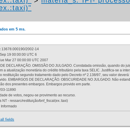
ex.:taxi)"
>
materia_s:"IPI- process
ex.:taxi)"
rados em 5 ms.
:
13678.000190/2002-14
Sep 19 00:00:00 UTC 6
ue Mar 27 00:00:00 UTC 2007
 DECLARAÇÃO. OMISSÃO DO JULGADO. Constatada omissão, quando do julgamen
m a atualização monetária do crédito tributário pela taxa SELIC. Justifica-se a 
 restituição segundo tratamento dado pelo Decreto nº 2.138/97, seu valor deverá 
rovido. EMBARGOS DE DECLARAÇÃO. OBSCURIDADE NO JULGADO. Não estando dev
osição dos presentes embargos. Embargos provido em parte.
03-11890
ade de votos, negou-se provimento ao recurso.
 NT - ressarc/restituição/bnf_fiscal(ex.:taxi)
Informado
all fields