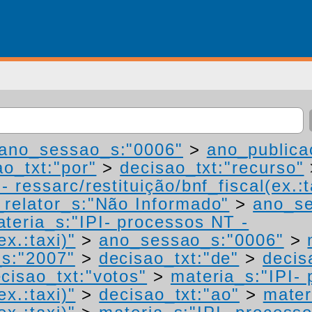
ano_sessao_s:"0006"
>
ano_publica
ao_txt:"por"
>
decisao_txt:"recurso"
 ressarc/restituição/bnf_fiscal(ex.:t
relator_s:"Não Informado"
>
ano_se
teria_s:"IPI- processos NT -
ex.:taxi)"
>
ano_sessao_s:"0006"
>
s:"2007"
>
decisao_txt:"de"
>
decis
cisao_txt:"votos"
>
materia_s:"IPI-
ex.:taxi)"
>
decisao_txt:"ao"
>
mater