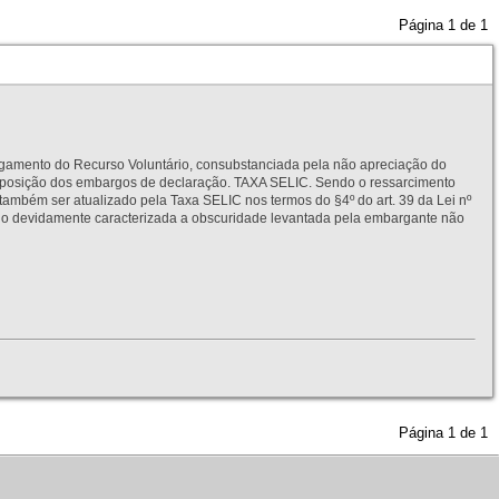
Página
1
de
1
to do Recurso Voluntário, consubstanciada pela não apreciação do
interposição dos embargos de declaração. TAXA SELIC. Sendo o ressarcimento
também ser atualizado pela Taxa SELIC nos termos do §4º do art. 39 da Lei nº
idamente caracterizada a obscuridade levantada pela embargante não
Página
1
de
1