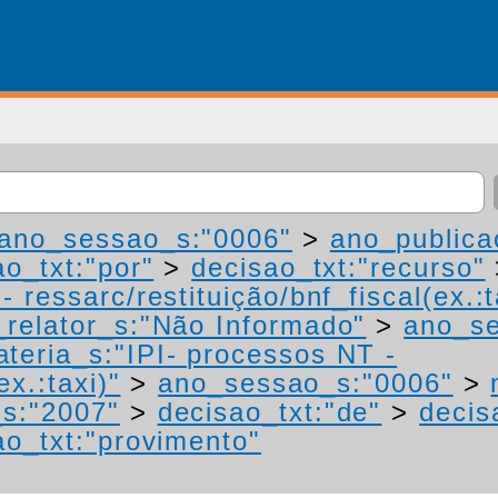
ano_sessao_s:"0006"
>
ano_publica
ao_txt:"por"
>
decisao_txt:"recurso"
 ressarc/restituição/bnf_fiscal(ex.:t
relator_s:"Não Informado"
>
ano_se
teria_s:"IPI- processos NT -
ex.:taxi)"
>
ano_sessao_s:"0006"
>
s:"2007"
>
decisao_txt:"de"
>
decis
ao_txt:"provimento"