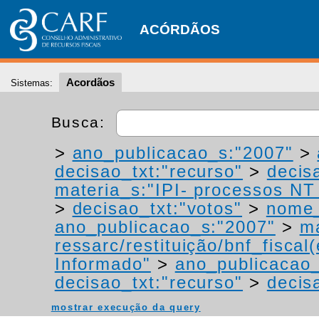
ACÓRDÃOS
Acordãos
Sistemas:
Busca:
>
ano_publicacao_s:"2007"
>
decisao_txt:"recurso"
>
decis
materia_s:"IPI- processos NT -
>
decisao_txt:"votos"
>
nome_
ano_publicacao_s:"2007"
>
ma
ressarc/restituição/bnf_fiscal(
Informado"
>
ano_publicacao_
decisao_txt:"recurso"
>
decis
mostrar execução da query