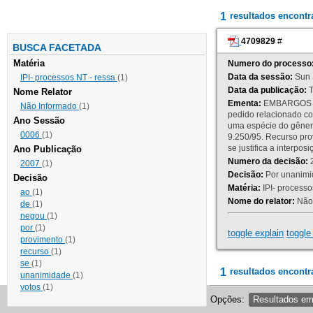
1
resultados encont
4709829
#
BUSCA FACETADA
Matéria
Numero do processo
Data da sessão:
Sun 
IPI- processos NT - ressa
(1)
Data da publicação:
T
Nome Relator
Ementa:
EMBARGOS DE
Não Informado
(1)
pedido relacionado co
Ano Sessão
uma espécie do gênero
0006
(1)
9.250/95. Recurso p
se justifica a interp
Ano Publicação
Numero da decisão:
2
2007
(1)
Decisão:
Por unanimid
Decisão
Matéria:
IPI- processos
ao
(1)
Nome do relator:
Não 
de
(1)
negou
(1)
por
(1)
toggle explain
toggle 
provimento
(1)
recurso
(1)
se
(1)
1
resultados encontr
unanimidade
(1)
votos
(1)
Opções:
Resultados e