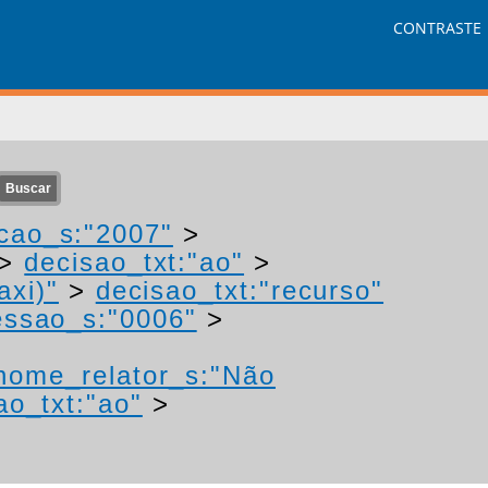
CONTRASTE
cao_s:"2007"
>
>
decisao_txt:"ao"
>
axi)"
>
decisao_txt:"recurso"
ssao_s:"0006"
>
nome_relator_s:"Não
ao_txt:"ao"
>