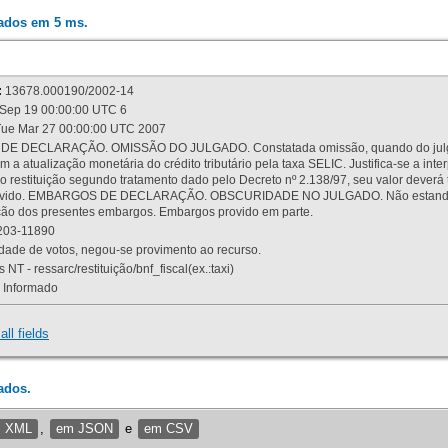
rados em 5 ms.
:
13678.000190/2002-14
Sep 19 00:00:00 UTC 6
ue Mar 27 00:00:00 UTC 2007
 DECLARAÇÃO. OMISSÃO DO JULGADO. Constatada omissão, quando do julgamen
m a atualização monetária do crédito tributário pela taxa SELIC. Justifica-se a 
 restituição segundo tratamento dado pelo Decreto nº 2.138/97, seu valor deverá 
rovido. EMBARGOS DE DECLARAÇÃO. OBSCURIDADE NO JULGADO. Não estando dev
osição dos presentes embargos. Embargos provido em parte.
03-11890
ade de votos, negou-se provimento ao recurso.
 NT - ressarc/restituição/bnf_fiscal(ex.:taxi)
Informado
all fields
ados.
m XML
,
em JSON
e
em CSV