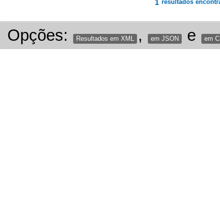
1
resultados encontr
Opções:
,
e
Resultados em XML
em JSON
em 