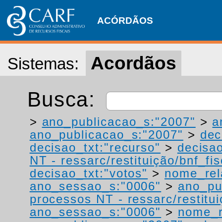
ACÓRDÃOS
Acordãos
Sistemas:
Busca:
>
ano_publicacao_s:"2007"
>
a
ano_publicacao_s:"2007"
>
dec
decisao_txt:"recurso"
>
decisao
NT - ressarc/restituição/bnf_fis
decisao_txt:"votos"
>
nome_rel
ano_sessao_s:"0006"
>
ano_pu
processos NT - ressarc/restituiç
ano_sessao_s:"0006"
>
nome_r