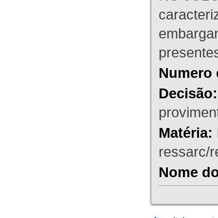
caracteri
embargant
presente
Numero 
Decisão:
proviment
Matéria:
ressarc/re
Nome do 