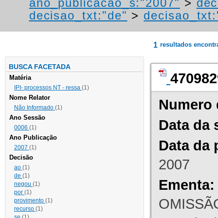
ano_publicacao_s:"2007"
>
dec
decisao_txt:"de"
>
decisao_txt:
1
resultados encont
BUSCA FACETADA
470982
Matéria
IPI- processos NT - ressa
(1)
Nome Relator
Numero 
Não Informado
(1)
Ano Sessão
Data da 
0006
(1)
Ano Publicação
Data da 
2007
(1)
Decisão
2007
ao
(1)
de
(1)
Ementa:
negou
(1)
por
(1)
OMISSÃO
provimento
(1)
recurso
(1)
se
(1)