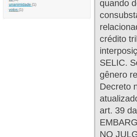
quando d
unanimidade
(1)
votos
(1)
consubst
relaciona
crédito tr
interpos
SELIC. S
gênero re
Decreto n
atualizad
art. 39 d
EMBARG
NO JULG