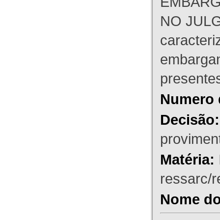
EMBARG
NO JULG
caracteri
embargant
presente
Numero 
Decisão:
proviment
Matéria:
ressarc/re
Nome do 