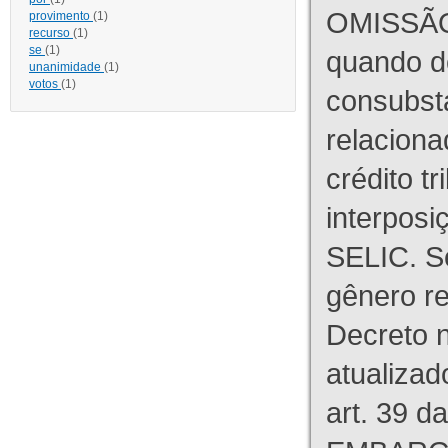
OMISSÃO
provimento
(1)
recurso
(1)
se
(1)
quando d
unanimidade
(1)
votos
(1)
consubst
relaciona
crédito tr
interpos
SELIC. S
gênero re
Decreto n
atualizad
art. 39 d