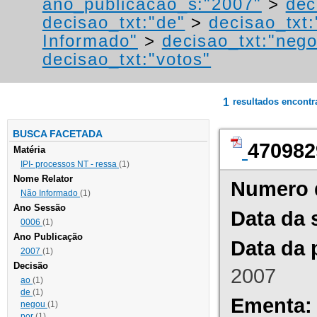
ano_publicacao_s:"2007"
>
dec
decisao_txt:"de"
>
decisao_txt:
Informado"
>
decisao_txt:"neg
decisao_txt:"votos"
1
resultados encont
BUSCA FACETADA
470982
Matéria
IPI- processos NT - ressa
(1)
Nome Relator
Numero 
Não Informado
(1)
Ano Sessão
Data da 
0006
(1)
Ano Publicação
Data da 
2007
(1)
Decisão
2007
ao
(1)
de
(1)
Ementa:
negou
(1)
por
(1)