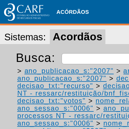
ACÓRDÃOS
Acordãos
Sistemas:
Busca:
>
ano_publicacao_s:"2007"
>
a
ano_publicacao_s:"2007"
>
dec
decisao_txt:"recurso"
>
decisao
NT - ressarc/restituição/bnf_fis
decisao_txt:"votos"
>
nome_rel
ano_sessao_s:"0006"
>
ano_pu
processos NT - ressarc/restituiç
ano_sessao_s:"0006"
>
nome_r