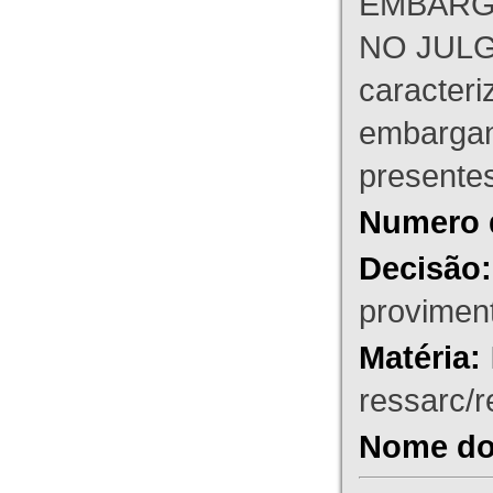
EMBARG
NO JULG
caracteri
embargant
presente
Numero 
Decisão:
proviment
Matéria:
ressarc/re
Nome do 