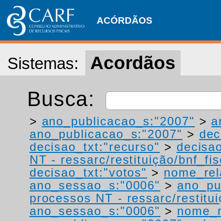
ACÓRDÃOS
Acordãos
Sistemas:
Busca:
>
ano_publicacao_s:"2007"
>
a
ano_publicacao_s:"2007"
>
dec
decisao_txt:"recurso"
>
decisao
NT - ressarc/restituição/bnf_fis
decisao_txt:"votos"
>
nome_rel
ano_sessao_s:"0006"
>
ano_pu
processos NT - ressarc/restituiç
ano_sessao_s:"0006"
>
nome_r