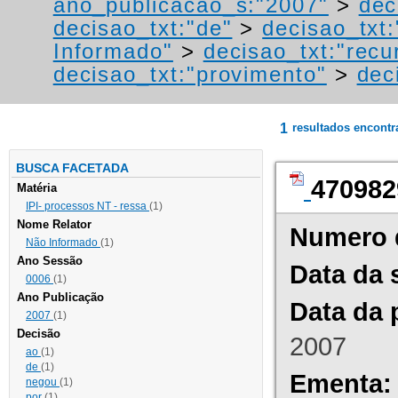
ano_publicacao_s:"2007"
>
dec
decisao_txt:"de"
>
decisao_txt:
Informado"
>
decisao_txt:"recu
decisao_txt:"provimento"
>
dec
1
resultados encont
BUSCA FACETADA
470982
Matéria
IPI- processos NT - ressa
(1)
Nome Relator
Numero 
Não Informado
(1)
Ano Sessão
Data da 
0006
(1)
Ano Publicação
Data da 
2007
(1)
Decisão
2007
ao
(1)
de
(1)
Ementa:
negou
(1)
por
(1)