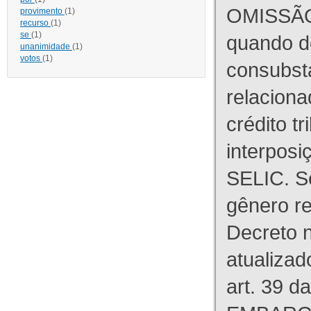
OMISSÃO
provimento
(1)
recurso
(1)
se
(1)
quando d
unanimidade
(1)
votos
(1)
consubst
relaciona
crédito tr
interpos
SELIC. S
gênero re
Decreto n
atualizad
art. 39 d