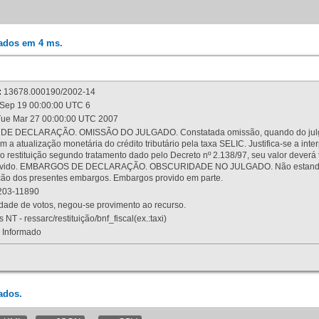
rados em 4 ms.
:
13678.000190/2002-14
Sep 19 00:00:00 UTC 6
ue Mar 27 00:00:00 UTC 2007
 DECLARAÇÃO. OMISSÃO DO JULGADO. Constatada omissão, quando do julgamen
m a atualização monetária do crédito tributário pela taxa SELIC. Justifica-se a 
 restituição segundo tratamento dado pelo Decreto nº 2.138/97, seu valor deverá 
rovido. EMBARGOS DE DECLARAÇÃO. OBSCURIDADE NO JULGADO. Não estando dev
osição dos presentes embargos. Embargos provido em parte.
03-11890
ade de votos, negou-se provimento ao recurso.
 NT - ressarc/restituição/bnf_fiscal(ex.:taxi)
Informado
ados.