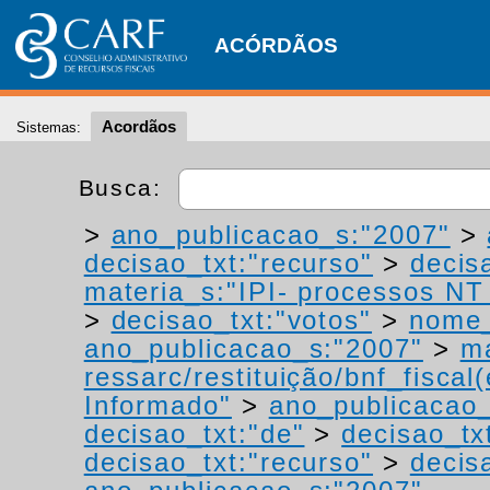
ACÓRDÃOS
Acordãos
Sistemas:
Busca:
>
ano_publicacao_s:"2007"
>
decisao_txt:"recurso"
>
decis
materia_s:"IPI- processos NT -
>
decisao_txt:"votos"
>
nome_
ano_publicacao_s:"2007"
>
ma
ressarc/restituição/bnf_fiscal(
Informado"
>
ano_publicacao_
decisao_txt:"de"
>
decisao_tx
decisao_txt:"recurso"
>
decis