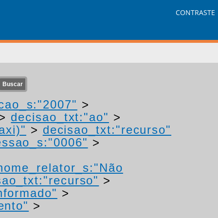
CONTRASTE
cao_s:"2007"
>
>
decisao_txt:"ao"
>
axi)"
>
decisao_txt:"recurso"
ssao_s:"0006"
>
nome_relator_s:"Não
sao_txt:"recurso"
>
nformado"
>
ento"
>