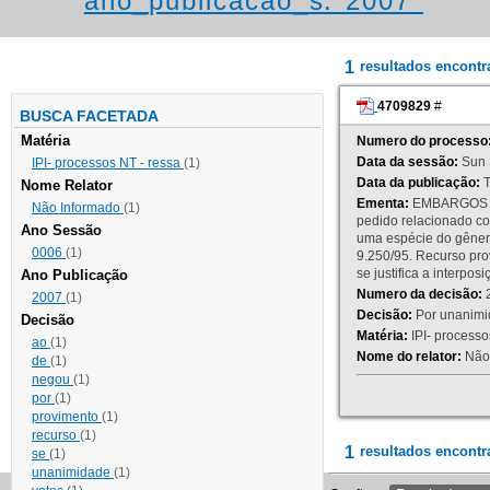
ano_publicacao_s:"2007"
1
resultados encont
4709829
#
BUSCA FACETADA
Matéria
Numero do processo
Data da sessão:
Sun 
IPI- processos NT - ressa
(1)
Data da publicação:
T
Nome Relator
Ementa:
EMBARGOS DE
Não Informado
(1)
pedido relacionado co
Ano Sessão
uma espécie do gênero
0006
(1)
9.250/95. Recurso p
se justifica a interp
Ano Publicação
Numero da decisão:
2
2007
(1)
Decisão:
Por unanimid
Decisão
Matéria:
IPI- processos
ao
(1)
Nome do relator:
Não 
de
(1)
negou
(1)
por
(1)
provimento
(1)
recurso
(1)
1
resultados encontr
se
(1)
unanimidade
(1)