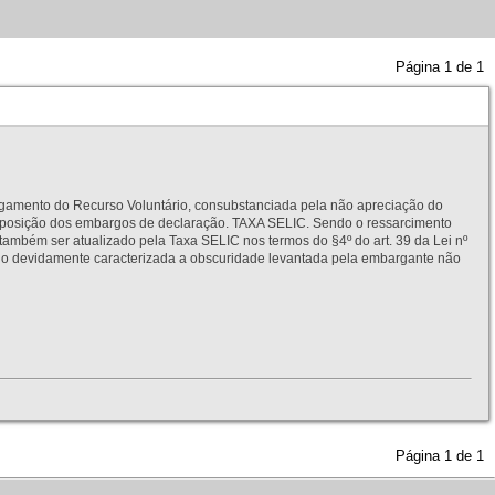
Página
1
de
1
to do Recurso Voluntário, consubstanciada pela não apreciação do
interposição dos embargos de declaração. TAXA SELIC. Sendo o ressarcimento
também ser atualizado pela Taxa SELIC nos termos do §4º do art. 39 da Lei nº
idamente caracterizada a obscuridade levantada pela embargante não
Página
1
de
1