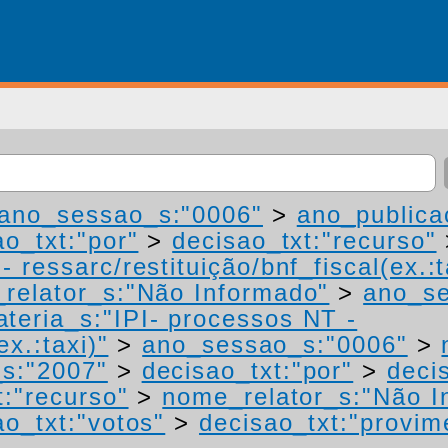
ano_sessao_s:"0006"
>
ano_publica
ao_txt:"por"
>
decisao_txt:"recurso"
 ressarc/restituição/bnf_fiscal(ex.:t
relator_s:"Não Informado"
>
ano_se
teria_s:"IPI- processos NT -
ex.:taxi)"
>
ano_sessao_s:"0006"
>
s:"2007"
>
decisao_txt:"por"
>
deci
t:"recurso"
>
nome_relator_s:"Não I
ao_txt:"votos"
>
decisao_txt:"provim