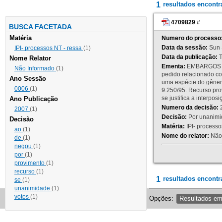
1
resultados encont
4709829
#
BUSCA FACETADA
Matéria
Numero do processo
Data da sessão:
Sun 
IPI- processos NT - ressa
(1)
Data da publicação:
T
Nome Relator
Ementa:
EMBARGOS DE
Não Informado
(1)
pedido relacionado co
Ano Sessão
uma espécie do gênero
0006
(1)
9.250/95. Recurso p
se justifica a interp
Ano Publicação
Numero da decisão:
2
2007
(1)
Decisão:
Por unanimid
Decisão
Matéria:
IPI- processos
ao
(1)
Nome do relator:
Não 
de
(1)
negou
(1)
por
(1)
provimento
(1)
recurso
(1)
1
resultados encontr
se
(1)
unanimidade
(1)
votos
(1)
Opções:
Resultados e