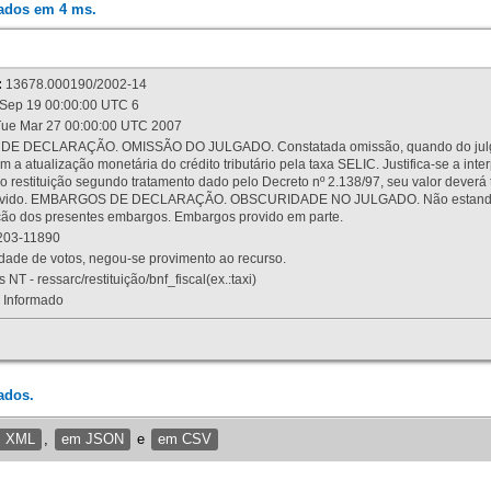
rados em 4 ms.
:
13678.000190/2002-14
Sep 19 00:00:00 UTC 6
ue Mar 27 00:00:00 UTC 2007
 DECLARAÇÃO. OMISSÃO DO JULGADO. Constatada omissão, quando do julgamen
m a atualização monetária do crédito tributário pela taxa SELIC. Justifica-se a 
 restituição segundo tratamento dado pelo Decreto nº 2.138/97, seu valor deverá 
rovido. EMBARGOS DE DECLARAÇÃO. OBSCURIDADE NO JULGADO. Não estando dev
osição dos presentes embargos. Embargos provido em parte.
03-11890
ade de votos, negou-se provimento ao recurso.
 NT - ressarc/restituição/bnf_fiscal(ex.:taxi)
Informado
ados.
m XML
,
em JSON
e
em CSV