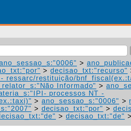
ano_sessao_s:"0006"
>
ano_publica
ao_txt:"por"
>
decisao_txt:"recurso"
 ressarc/restituição/bnf_fiscal(ex.:t
relator_s:"Não Informado"
>
ano_se
teria_s:"IPI- processos NT -
ex.:taxi)"
>
ano_sessao_s:"0006"
>
s:"2007"
>
decisao_txt:"por"
>
deci
decisao_txt:"de"
>
decisao_txt:"de"