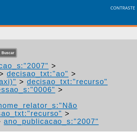
CONTRASTE
cao_s:"2007"
>
>
decisao_txt:"ao"
>
axi)"
>
decisao_txt:"recurso"
ssao_s:"0006"
>
nome_relator_s:"Não
sao_txt:"recurso"
>
>
ano_publicacao_s:"2007"