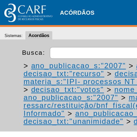
ACÓRDÃOS
Acordãos
Sistemas:
Busca:
>
ano_publicacao_s:"2007"
>
decisao_txt:"recurso"
>
decis
materia_s:"IPI- processos NT -
>
decisao_txt:"votos"
>
nome_
ano_publicacao_s:"2007"
>
ma
ressarc/restituição/bnf_fiscal(
Informado"
>
ano_publicacao_
decisao_txt:"unanimidade"
>