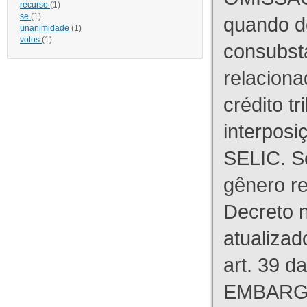
recurso
(1)
se
(1)
quando d
unanimidade
(1)
votos
(1)
consubst
relaciona
crédito tr
interpos
SELIC. S
gênero re
Decreto n
atualizad
art. 39 d
EMBARG