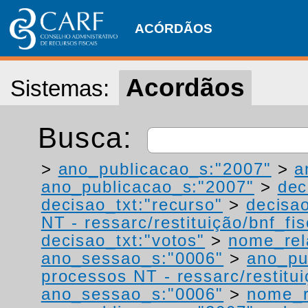
ACÓRDÃOS
Acordãos
Sistemas:
Busca:
>
ano_publicacao_s:"2007"
>
a
ano_publicacao_s:"2007"
>
dec
decisao_txt:"recurso"
>
decisao
NT - ressarc/restituição/bnf_fis
decisao_txt:"votos"
>
nome_rel
ano_sessao_s:"0006"
>
ano_pu
processos NT - ressarc/restituiç
ano_sessao_s:"0006"
>
nome_r