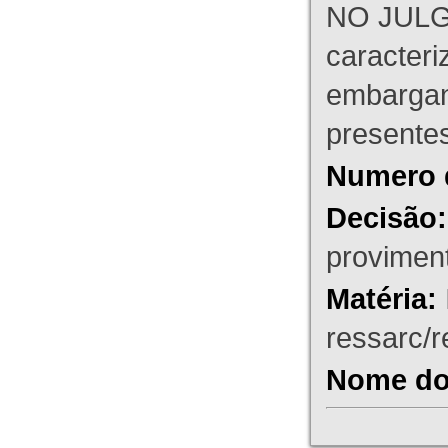
NO JULG
caracteri
embargant
presente
Numero 
Decisão:
proviment
Matéria:
ressarc/re
Nome do 