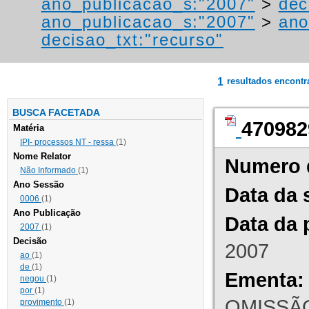
ano_publicacao_s:"2007"
>
dec
ano_publicacao_s:"2007"
>
ano
decisao_txt:"recurso"
1
resultados encont
BUSCA FACETADA
470982
Matéria
IPI- processos NT - ressa
(1)
Nome Relator
Numero 
Não Informado
(1)
Ano Sessão
Data da 
0006
(1)
Ano Publicação
Data da 
2007
(1)
Decisão
2007
ao
(1)
de
(1)
Ementa:
negou
(1)
por
(1)
OMISSÃO
provimento
(1)