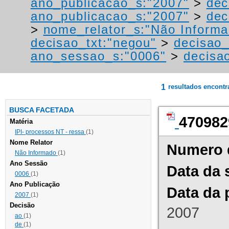
ano_publicacao_s:"2007"
>
dec
ano_publicacao_s:"2007"
>
dec
>
nome_relator_s:"Não Informa
decisao_txt:"negou"
>
decisao_
ano_sessao_s:"0006"
>
decisao
1
resultados encont
BUSCA FACETADA
470982
Matéria
IPI- processos NT - ressa
(1)
Nome Relator
Numero 
Não Informado
(1)
Ano Sessão
Data da 
0006
(1)
Ano Publicação
Data da 
2007
(1)
Decisão
2007
ao
(1)
de
(1)