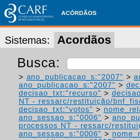
ACÓRDÃOS
Acordãos
Sistemas:
Busca:
>
ano_publicacao_s:"2007"
>
a
ano_publicacao_s:"2007"
>
dec
decisao_txt:"recurso"
>
decisao
NT - ressarc/restituição/bnf_fis
decisao_txt:"votos"
>
nome_rel
ano_sessao_s:"0006"
>
ano_pu
processos NT - ressarc/restituiç
ano_sessao_s:"0006"
>
nome_r