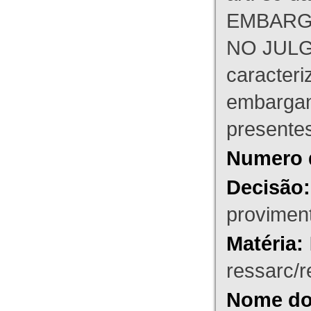
EMBARG
NO JULG
caracteri
embargant
presente
Numero 
Decisão:
proviment
Matéria:
ressarc/re
Nome do 