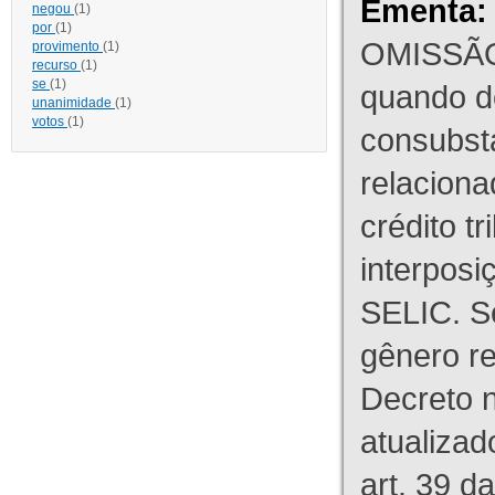
Ementa:
negou
(1)
por
(1)
OMISSÃO
provimento
(1)
recurso
(1)
se
(1)
quando d
unanimidade
(1)
votos
(1)
consubst
relaciona
crédito tr
interpos
SELIC. S
gênero re
Decreto n
atualizad
art. 39 d