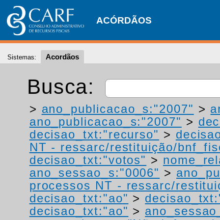
ACÓRDÃOS
Acordãos
Sistemas:
Busca:
>
ano_publicacao_s:"2007"
>
a
ano_publicacao_s:"2007"
>
dec
decisao_txt:"recurso"
>
decisao
NT - ressarc/restituição/bnf_fis
decisao_txt:"votos"
>
nome_rel
ano_sessao_s:"0006"
>
ano_pu
processos NT - ressarc/restituiç
decisao_txt:"ao"
>
decisao_txt:
decisao_txt:"ao"
>
ano_sessao