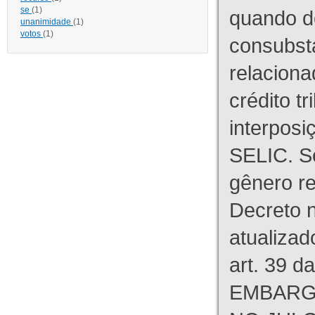
se
(1)
quando d
unanimidade
(1)
votos
(1)
consubst
relaciona
crédito tr
interpos
SELIC. S
gênero re
Decreto n
atualizad
art. 39 d
EMBARG