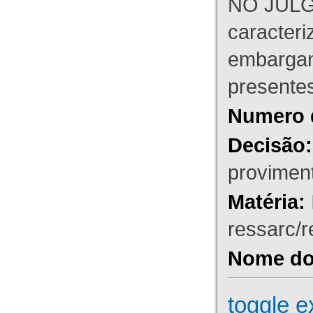
NO JULG
caracteri
embargant
presente
Numero 
Decisão:
proviment
Matéria:
ressarc/re
Nome do 
toggle e