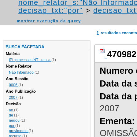
nome_relator_s:"Não Informad
decisao_txt:"por"
>
decisao_txt
mostrar execução da query
1
resultados encont
BUSCA FACETADA
470982
Matéria
IPI- processos NT - ressa
(1)
Nome Relator
Numero 
Não Informado
(1)
Ano Sessão
Data da 
0006
(1)
Ano Publicação
Data da 
2007
(1)
Decisão
2007
ao
(1)
de
(1)
Ementa:
negou
(1)
por
(1)
OMISSÃO
provimento
(1)
recurso
(1)