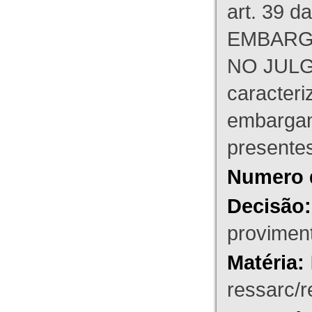
art. 39 d
EMBARG
NO JULG
caracteri
embargant
presente
Numero 
Decisão:
proviment
Matéria:
ressarc/re