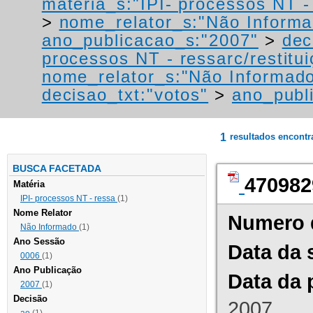
materia_s:"IPI- processos NT - r
>
nome_relator_s:"Não Informa
ano_publicacao_s:"2007"
>
dec
processos NT - ressarc/restituiç
nome_relator_s:"Não Informad
decisao_txt:"votos"
>
ano_publ
1
resultados encont
BUSCA FACETADA
470982
Matéria
IPI- processos NT - ressa
(1)
Nome Relator
Numero 
Não Informado
(1)
Ano Sessão
Data da 
0006
(1)
Ano Publicação
Data da 
2007
(1)
Decisão
2007