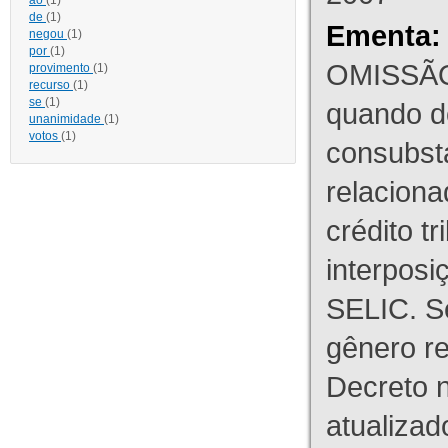
ao
(1)
de
(1)
Ementa:
negou
(1)
por
(1)
OMISSÃO
provimento
(1)
recurso
(1)
se
(1)
quando d
unanimidade
(1)
votos
(1)
consubst
relaciona
crédito tr
interpos
SELIC. S
gênero re
Decreto n
atualizad