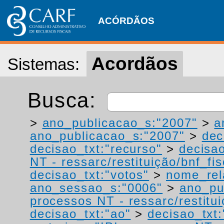
ACÓRDÃOS
Acordãos
Sistemas:
Busca:
>
ano_publicacao_s:"2007"
>
a
ano_publicacao_s:"2007"
>
dec
decisao_txt:"recurso"
>
decisao
NT - ressarc/restituição/bnf_fis
decisao_txt:"votos"
>
nome_rel
ano_sessao_s:"0006"
>
ano_pu
processos NT - ressarc/restituiç
decisao_txt:"ao"
>
decisao_txt: