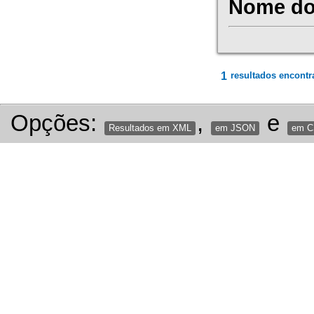
Nome do 
1
resultados encontr
Opções:
,
e
Resultados em XML
em JSON
em 