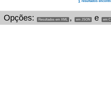
1
resultados encontr
Opções:
,
e
Resultados em XML
em JSON
em 