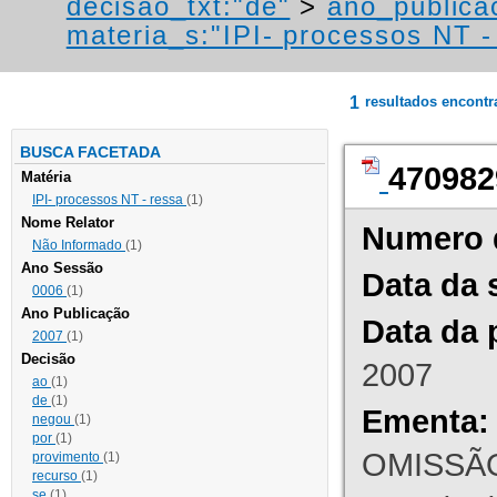
decisao_txt:"de"
>
ano_publica
materia_s:"IPI- processos NT - r
1
resultados encont
BUSCA FACETADA
470982
Matéria
IPI- processos NT - ressa
(1)
Nome Relator
Numero 
Não Informado
(1)
Ano Sessão
Data da 
0006
(1)
Ano Publicação
Data da 
2007
(1)
Decisão
2007
ao
(1)
de
(1)
Ementa:
negou
(1)
por
(1)
OMISSÃO
provimento
(1)
recurso
(1)
se
(1)