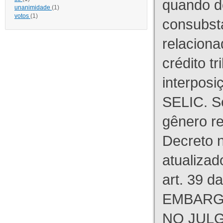
quando d
unanimidade
(1)
votos
(1)
consubst
relaciona
crédito tr
interpos
SELIC. S
gênero re
Decreto n
atualizad
art. 39 d
EMBARG
NO JULG