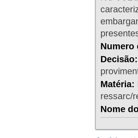
caracteri
embargant
presente
Numero 
Decisão:
proviment
Matéria:
ressarc/re
Nome do 