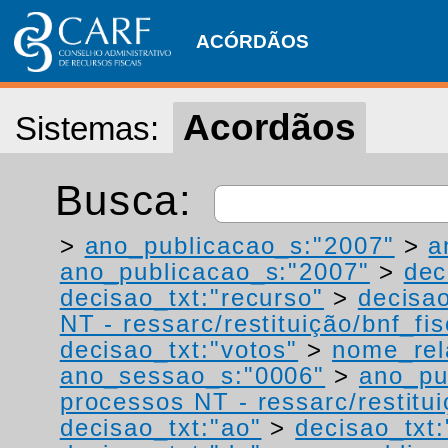
ACÓRDÃOS
Acordãos
Sistemas:
Busca:
>
ano_publicacao_s:"2007"
>
a
ano_publicacao_s:"2007"
>
dec
decisao_txt:"recurso"
>
decisao
NT - ressarc/restituição/bnf_fis
decisao_txt:"votos"
>
nome_rel
ano_sessao_s:"0006"
>
ano_pu
processos NT - ressarc/restituiç
decisao_txt:"ao"
>
decisao_txt