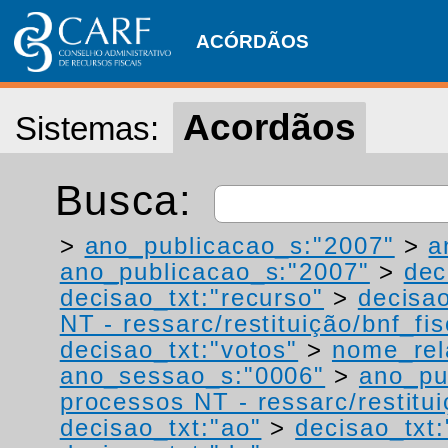
ACÓRDÃOS
Acordãos
Sistemas:
Busca:
>
ano_publicacao_s:"2007"
>
a
ano_publicacao_s:"2007"
>
dec
decisao_txt:"recurso"
>
decisao
NT - ressarc/restituição/bnf_fis
decisao_txt:"votos"
>
nome_rel
ano_sessao_s:"0006"
>
ano_pu
processos NT - ressarc/restituiç
decisao_txt:"ao"
>
decisao_txt