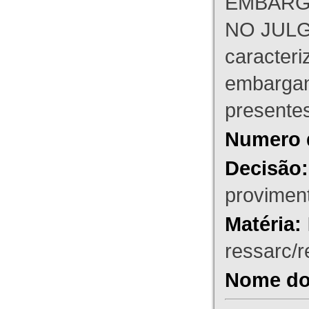
EMBARG
NO JULG
caracteri
embargant
presente
Numero 
Decisão:
proviment
Matéria:
ressarc/re
Nome do 