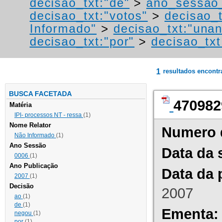
decisao_txt:"de"
>
ano_sessao
decisao_txt:"votos"
>
decisao_t
Informado"
>
decisao_txt:"una
decisao_txt:"por"
>
decisao_txt
1
resultados encont
BUSCA FACETADA
470982
Matéria
IPI- processos NT - ressa
(1)
Nome Relator
Numero 
Não Informado
(1)
Ano Sessão
Data da 
0006
(1)
Ano Publicação
Data da 
2007
(1)
Decisão
2007
ao
(1)
de
(1)
Ementa:
negou
(1)
por
(1)