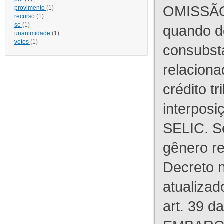
OMISSÃO
provimento
(1)
recurso
(1)
se
(1)
quando d
unanimidade
(1)
votos
(1)
consubst
relaciona
crédito tr
interpos
SELIC. S
gênero re
Decreto n
atualizad
art. 39 d