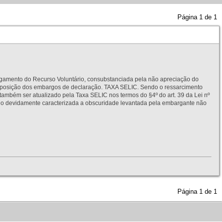
Página
1
de
1
to do Recurso Voluntário, consubstanciada pela não apreciação do
interposição dos embargos de declaração. TAXA SELIC. Sendo o ressarcimento
também ser atualizado pela Taxa SELIC nos termos do §4º do art. 39 da Lei nº
idamente caracterizada a obscuridade levantada pela embargante não
Página
1
de
1