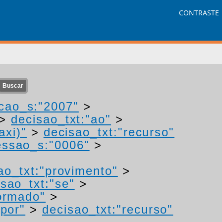
CONTRASTE
cao_s:"2007"
>
>
decisao_txt:"ao"
>
axi)"
>
decisao_txt:"recurso"
ssao_s:"0006"
>
ao_txt:"provimento"
>
isao_txt:"se"
>
ormado"
>
"por"
>
decisao_txt:"recurso"