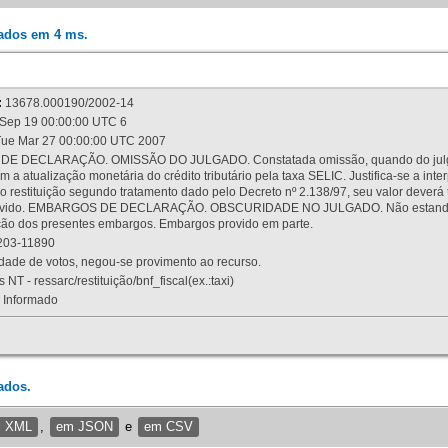
rados em 4 ms.
:
13678.000190/2002-14
Sep 19 00:00:00 UTC 6
ue Mar 27 00:00:00 UTC 2007
 DECLARAÇÃO. OMISSÃO DO JULGADO. Constatada omissão, quando do julgamen
m a atualização monetária do crédito tributário pela taxa SELIC. Justifica-se a 
 restituição segundo tratamento dado pelo Decreto nº 2.138/97, seu valor deverá 
rovido. EMBARGOS DE DECLARAÇÃO. OBSCURIDADE NO JULGADO. Não estando dev
osição dos presentes embargos. Embargos provido em parte.
03-11890
ade de votos, negou-se provimento ao recurso.
 NT - ressarc/restituição/bnf_fiscal(ex.:taxi)
Informado
ados.
m XML
,
em JSON
e
em CSV