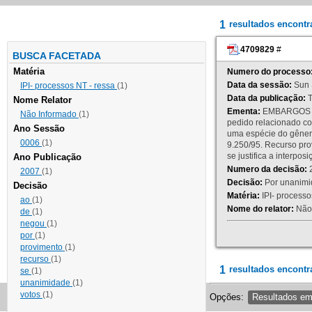
1
resultados encont
4709829
#
BUSCA FACETADA
Matéria
Numero do processo
Data da sessão:
Sun 
IPI- processos NT - ressa
(1)
Data da publicação:
T
Nome Relator
Ementa:
EMBARGOS DE
Não Informado
(1)
pedido relacionado co
Ano Sessão
uma espécie do gênero
0006
(1)
9.250/95. Recurso p
se justifica a interp
Ano Publicação
Numero da decisão:
2
2007
(1)
Decisão:
Por unanimid
Decisão
Matéria:
IPI- processos
ao
(1)
Nome do relator:
Não 
de
(1)
negou
(1)
por
(1)
provimento
(1)
recurso
(1)
1
resultados encontr
se
(1)
unanimidade
(1)
votos
(1)
Opções:
Resultados e