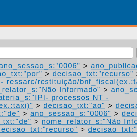
ano_sessao_s:"0006"
>
ano_publica
ao_txt:"por"
>
decisao_txt:"recurso"
 ressarc/restituição/bnf_fiscal(ex.:t
relator_s:"Não Informado"
>
ano_se
teria_s:"IPI- processos NT -
ex.:taxi)"
>
decisao_txt:"ao"
>
decis
t:"de"
>
ano_sessao_s:"0006"
>
dec
_txt:"de"
>
nome_relator_s:"Não Inf
decisao_txt:"recurso"
>
decisao_txt: