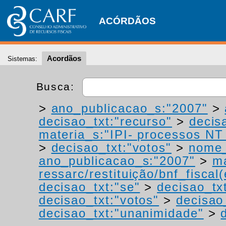
ACÓRDÃOS
Acordãos
Sistemas:
Busca:
>
ano_publicacao_s:"2007"
>
decisao_txt:"recurso"
>
decis
materia_s:"IPI- processos NT -
>
decisao_txt:"votos"
>
nome_
ano_publicacao_s:"2007"
>
ma
ressarc/restituição/bnf_fiscal(
decisao_txt:"se"
>
decisao_tx
decisao_txt:"votos"
>
decisao
decisao_txt:"unanimidade"
>