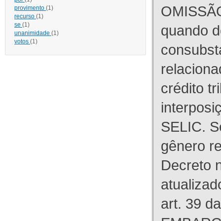
OMISSÃO
provimento
(1)
recurso
(1)
se
(1)
quando d
unanimidade
(1)
votos
(1)
consubst
relaciona
crédito tr
interpos
SELIC. S
gênero re
Decreto n
atualizad
art. 39 d