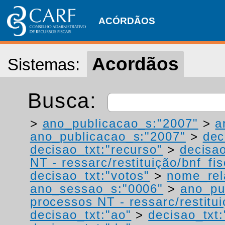
ACÓRDÃOS
Acordãos
Sistemas:
Busca:
>
ano_publicacao_s:"2007"
>
a
ano_publicacao_s:"2007"
>
dec
decisao_txt:"recurso"
>
decisao
NT - ressarc/restituição/bnf_fis
decisao_txt:"votos"
>
nome_rel
ano_sessao_s:"0006"
>
ano_pu
processos NT - ressarc/restituiç
decisao_txt:"ao"
>
decisao_txt