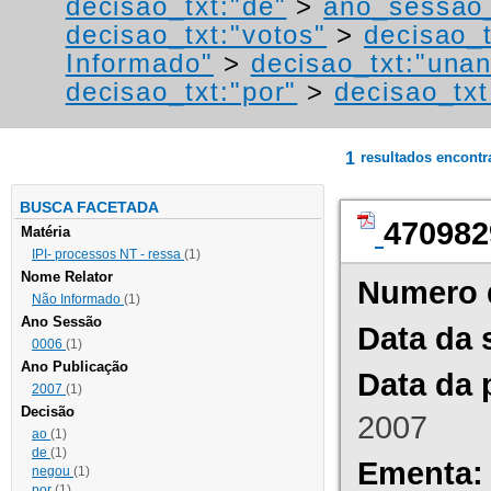
decisao_txt:"de"
>
ano_sessao
decisao_txt:"votos"
>
decisao_t
Informado"
>
decisao_txt:"una
decisao_txt:"por"
>
decisao_txt
1
resultados encont
BUSCA FACETADA
470982
Matéria
IPI- processos NT - ressa
(1)
Nome Relator
Numero 
Não Informado
(1)
Ano Sessão
Data da 
0006
(1)
Ano Publicação
Data da 
2007
(1)
Decisão
2007
ao
(1)
de
(1)
Ementa:
negou
(1)
por
(1)