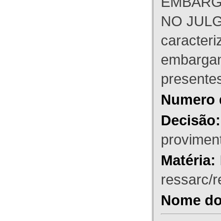
EMBARG
NO JULG
caracteri
embargant
presente
Numero 
Decisão:
proviment
Matéria:
ressarc/re
Nome do 